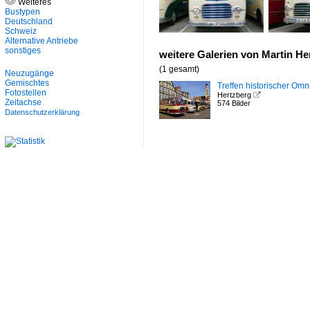
Weiteres
Bustypen
Deutschland
Schweiz
Alternative Antriebe
sonstiges
weitere Galerien von Martin He
(1 gesamt)
Neuzugänge
Gemischtes
Treffen historischer Om
Fotostellen
Hertzberg

Zeitachse
574 Bilder
Datenschutzerklärung