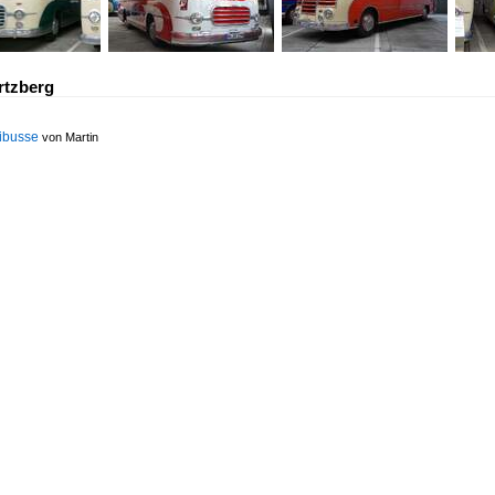
rtzberg
nibusse
von Martin