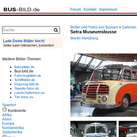
Forum
Kontakt
Impressum
Bilder und Fotos von Bussen
»
Galerien
Setra Museumsbusse
Martin Hertzberg
Lade Deine Bilder hoch!
Jeder kann mitmachen, kostenlos!
Weitere Bilder-Themen:
Bahnbilder.de
Bus-bild.de
Fahrzeugbilder.de
Schiffbilder.de
Flugzeug-bild.de
Staedte-fotos.de
Landschaftsfotos.eu
Tier-fotos.eu
Spanien
Kontinente
Afrika
Asien
Europa
Nordamerika
Südamerika