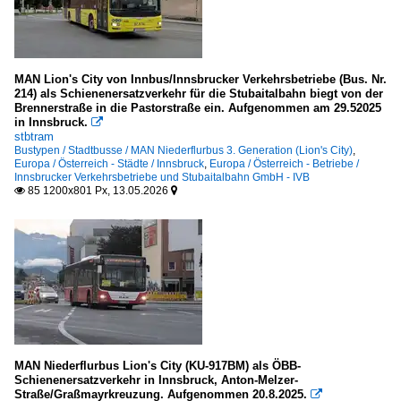
MAN Lion's City von Innbus/Innsbrucker Verkehrsbetriebe (Bus. Nr.
214) als Schienenersatzverkehr für die Stubaitalbahn biegt von der
Brennerstraße in die Pastorstraße ein. Aufgenommen am 29.52025
in Innsbruck.

stbtram
Bustypen / Stadtbusse / MAN Niederflurbus 3. Generation (Lion's City)
,
Europa / Österreich - Städte / Innsbruck
,
Europa / Österreich - Betriebe /
Innsbrucker Verkehrsbetriebe und Stubaitalbahn GmbH - IVB
85 1200x801 Px, 13.05.2026


MAN Niederflurbus Lion's City (KU-917BM) als ÖBB-
Schienenersatzverkehr in Innsbruck, Anton-Melzer-
Straße/Graßmayrkreuzung. Aufgenommen 20.8.2025.
