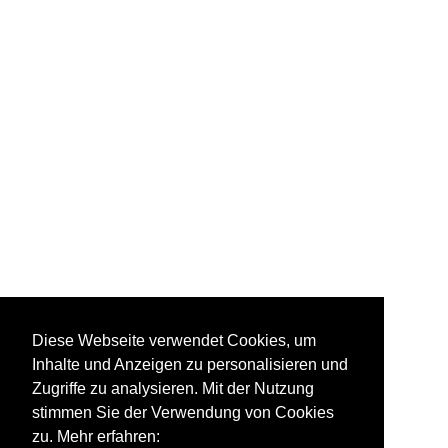
MAN Niederflurbus 3.
Diese Webseite verwendet Cookies, um
Generation (Lion's City
LPG mit
Inhalte und Anzeigen zu personalisieren und
Flüssiggasmotor)
Zugriffe zu analysieren. Mit der Nutzung
stimmen Sie der Verwendung von Cookies
zu. Mehr erfahren: