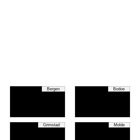
Bergen
Bodoe
Grimstad
Molde