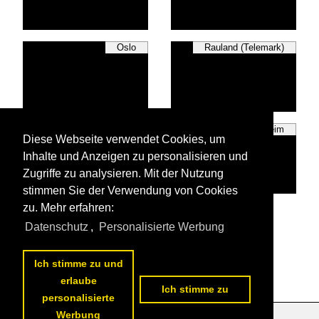
Oslo
Rauland (Telemark)
Stavanger
Trondheim
Diese Webseite verwendet Cookies, um
Inhalte und Anzeigen zu personalisieren und
Zugriffe zu analysieren. Mit der Nutzung
stimmen Sie der Verwendung von Cookies
zu. Mehr erfahren:
Alle Fotos aus
Norwegen - Städte
Datenschutz
,
Personalisierte Werbung
Die ersten Fotos aus
Norwegen - Städte
Ich stimme zu und
erlaube
Ich stimme zu
personalisierte
Werbung