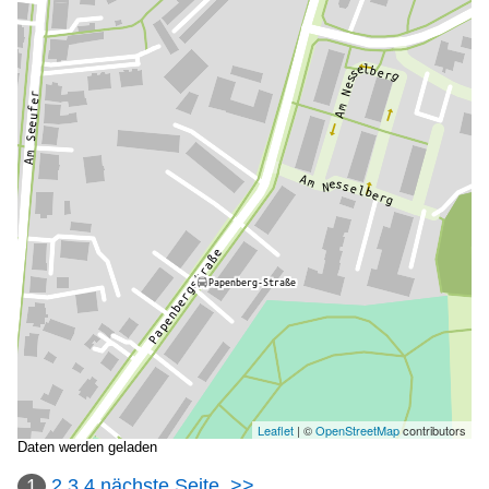
Leaflet
| ©
OpenStreetMap
contributors
Daten werden geladen
1
2
3
4
nächste Seite
>>