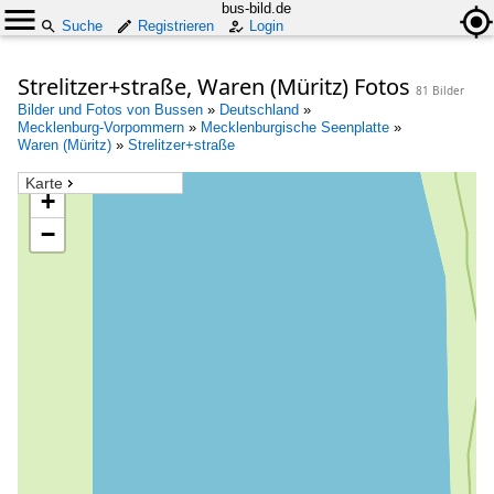
bus-bild.de
Suche
Registrieren
Login
Strelitzer+straße, Waren (Müritz) Fotos
81 Bilder
Bilder und Fotos von Bussen
»
Deutschland
»
Mecklenburg-Vorpommern
»
Mecklenburgische Seenplatte
»
Waren (Müritz)
»
Strelitzer+straße
Karte
+
−