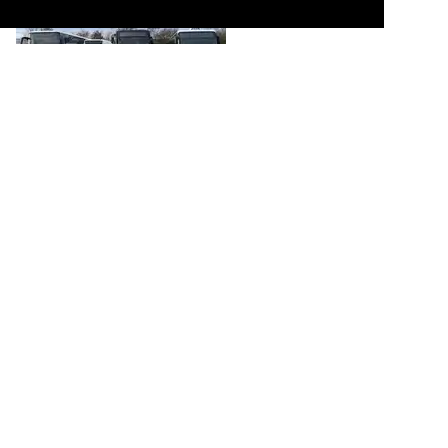
Mercedes Integro von Dankert aus Deutschland und Tremonia
Mercedes Sprinter, Solaris Urbono 15 und Iveco Crossway der
MVVG in Waren am 31.12.2023

Felix B.
Bustypen / Stadtbusse / Solaris Urbino
,
Bustypen / Überlandbusse /
Mercedes-Benz O 550 (Integro)
,
Bustypen / Kleinbusse / Mercedes-Benz
,
Bustypen / Überlandbusse / Iveco-Irisbus Crossway
,
Deutschland / Betriebe
(Städte D, E, F) / Demmin, Mecklenburg-Vorpommersche
Verkehrsgesellschaft mbH (MVVG)
189 1200x900 Px, 30.04.2025

