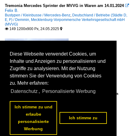
Tremonia Mercedes Sprinter der MVVG in Waren am 14.01.2024

Felix B.
Bustypen / Kleinbusse / Mercedes-Benz
,
Deutschland / Betriebe (Städte D,
E, F) / Demmin, Mecklenburg-Vorpommersche Verkehrsgesellschaft mbH
(MVVG)
149 1200x900 Px, 24.05.2025


Diese Webseite verwendet Cookies, um
Inhalte und Anzeigen zu personalisieren und
Zugriffe zu analysieren. Mit der Nutzung
stimmen Sie der Verwendung von Cookies
zu. Mehr erfahren:
Datenschutz
,
Personalisierte Werbung
Mercedes Integro von Dankert aus Deutschland in Waren am
31.12.2023

Felix B.
Ich stimme zu und
Bustypen / Überlandbusse / Mercedes-Benz O 550 (Integro)
175 1200x900 Px, 30.04.2025


erlaube
Ich stimme zu
personalisierte
Werbung