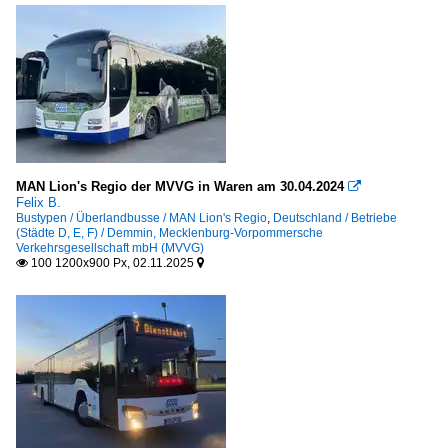
MAN Lion's Regio der MVVG in Waren am 30.04.2024

Felix B.
Bustypen / Überlandbusse / MAN Lion's Regio
,
Deutschland / Betriebe
(Städte D, E, F) / Demmin, Mecklenburg-Vorpommersche
Verkehrsgesellschaft mbH (MVVG)
100 1200x900 Px, 02.11.2025

