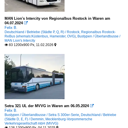
MAN Lion's Intercity von Regionalbus Rostock in Waren am
04.07.2024

Felix B.
Deutschland / Betriebe (Städte P, Q, R) / Rostock, Regionalbus Rostock-
ReBus (ehemals:Küstenbus, Hameister, OVG)
,
Bustypen / Überlandbusse /
MAN Lion's Intercity
83 1200x900 Px, 11.02.2026


Setra 321 UL der MVVG in Waren am 06.05.2024

Felix B.
Bustypen / Überlandbusse / Setra S 300er-Serie
,
Deutschland / Betriebe
(Städte D, E, F) / Demmin, Mecklenburg-Vorpommersche
Verkehrsgesellschaft mbH (MVVG)
126 1200x900 Px, 04.11.2025

