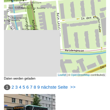
Leaflet
| ©
OpenStreetMap
contributors
Daten werden geladen
1
2
3
4
5
6
7
8
9
nächste Seite
>>