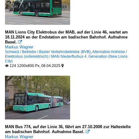
MAN Lions City Elektrobus der MAB, auf der Linie 46, wartet am
18.11.2024 an der Endstation am badischen Bahnhof. Aufnahme
Basel.

Markus Wagner
Schweiz / Betriebe / Basler Verkehrsbetriebe (BVB)
,
Alternative Antriebe /
Elektrobus (vollelektrisch) / MAN Niederflurbus 4. Generation (New Lions
City)
124 1200x800 Px, 06.04.2025


MAN Bus 774, auf der Linie 36, fährt am 27.10.2008 zur Haltestelle
am badischen Bahnhof. Aufnahme Basel.

Markus Wagner