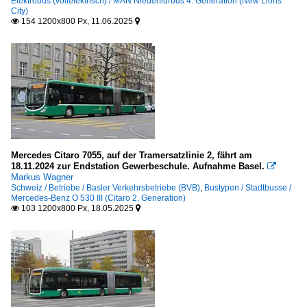
Elektrobus (vollelektrisch) / MAN Niederflurbus 4. Generation (New Lions
City)
154 1200x800 Px, 11.06.2025


Mercedes Citaro 7055, auf der Tramersatzlinie 2, fährt am
18.11.2024 zur Endstation Gewerbeschule. Aufnahme Basel.

Markus Wagner
Schweiz / Betriebe / Basler Verkehrsbetriebe (BVB)
,
Bustypen / Stadtbusse /
Mercedes-Benz O 530 III (Citaro 2. Generation)
103 1200x800 Px, 18.05.2025

