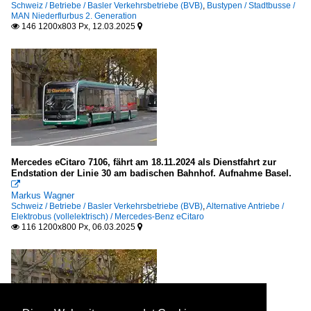
Schweiz / Betriebe / Basler Verkehrsbetriebe (BVB)
,
Bustypen / Stadtbusse /
MAN Niederflurbus 2. Generation
146 1200x803 Px, 12.03.2025


Mercedes eCitaro 7106, fährt am 18.11.2024 als Dienstfahrt zur
Endstation der Linie 30 am badischen Bahnhof. Aufnahme Basel.

Markus Wagner
Schweiz / Betriebe / Basler Verkehrsbetriebe (BVB)
,
Alternative Antriebe /
Elektrobus (vollelektrisch) / Mercedes-Benz eCitaro
116 1200x800 Px, 06.03.2025

