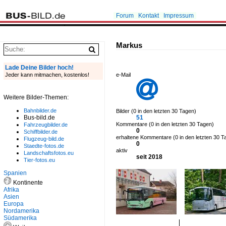
Forum
Kontakt
Impressum
Markus
Lade Deine Bilder hoch!
Jeder kann mitmachen, kostenlos!
e-Mail

Weitere Bilder-Themen:
Bahnbilder.de
Bilder (0 in den letzten 30 Tagen)
Bus-bild.de
51
Kommentare (0 in den letzten 30 Tagen)
Fahrzeugbilder.de
0
Schiffbilder.de
erhaltene Kommentare (0 in den letzten 30 T
Flugzeug-bild.de
0
Staedte-fotos.de
aktiv
Landschaftsfotos.eu
seit 2018
Tier-fotos.eu
Spanien
Kontinente
Afrika
Asien
Europa
Nordamerika
Südamerika