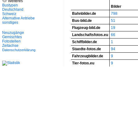
Weiteres
Bustypen
Bilder
Deutschland
Bahnbilder.de
798
Schweiz
Alternative Antriebe
Bus-bild.de
51
sonstiges
Flugzeug-bild.de
19
Neuzugänge
Landschaftsfotos.eu
66
Gemischtes
Fotostellen
Schiffbilder.de
1
Zeitachse
Staedte-fotos.de
94
Datenschutzerklärung
Fahrzeugbilder.de
9
Tier-fotos.eu
9