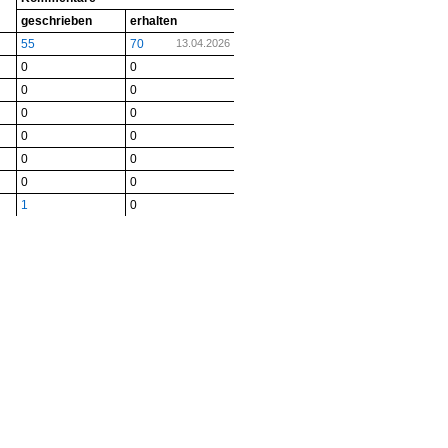
geschrieben
erhalten
55
70
13.04.2026
0
0
0
0
0
0
0
0
0
0
0
0
1
0