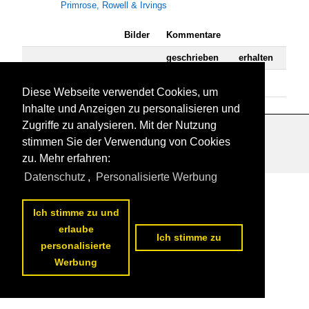
Primrose, Rowell & Irvings
Bilder
Kommentare
geschrieben
erhalten
Bus-bild.de
74
0
0
Diese Webseite verwendet Cookies, um
Inhalte und Anzeigen zu personalisieren und
Zugriffe zu analysieren. Mit der Nutzung
Datenschutzerklärung
|
Impressum
|
Kontakt
stimmen Sie der Verwendung von Cookies
zu. Mehr erfahren:
Datenschutz
,
Personalisierte Werbung
Ich stimme zu und
erlaube
Ich stimme zu
personalisierte
Werbung