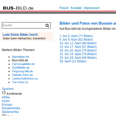
Forum
Kontakt
Impressum
Bilder und Fotos von Bussen a
Auf Bus-bild.de hochgeladene Bilder im 
Lade Deine Bilder hoch!
1. bis 5. April (77 Bilder)
Jeder kann mitmachen, kostenlos!
6. bis 9. April (62 Bilder)
10. bis 12. April (80 Bilder)
13. bis 17. April (67 Bilder)
Weitere Bilder-Themen:
18. bis 20. April (75 Bilder)
21. bis 24. April (79 Bilder)
Bahnbilder.de
25. bis 29. April (69 Bilder)
Bus-bild.de
30. April (21 Bilder)
Fahrzeugbilder.de
Schiffbilder.de
Flugzeug-bild.de
Staedte-fotos.de
Landschaftsfotos.eu
Tier-fotos.eu
Spanien
Kontinente
Afrika
Asien
Europa
Nordamerika
Südamerika