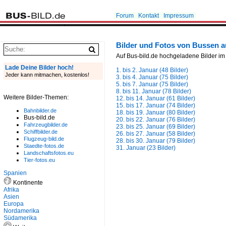
Forum
Kontakt
Impressum
Bilder und Fotos von Bussen 
Auf Bus-bild.de hochgeladene Bilder im
Lade Deine Bilder hoch!
1. bis 2. Januar (48 Bilder)
Jeder kann mitmachen, kostenlos!
3. bis 4. Januar (75 Bilder)
5. bis 7. Januar (75 Bilder)
8. bis 11. Januar (78 Bilder)
Weitere Bilder-Themen:
12. bis 14. Januar (61 Bilder)
15. bis 17. Januar (74 Bilder)
Bahnbilder.de
18. bis 19. Januar (80 Bilder)
Bus-bild.de
20. bis 22. Januar (76 Bilder)
Fahrzeugbilder.de
23. bis 25. Januar (69 Bilder)
Schiffbilder.de
26. bis 27. Januar (58 Bilder)
Flugzeug-bild.de
28. bis 30. Januar (79 Bilder)
Staedte-fotos.de
31. Januar (23 Bilder)
Landschaftsfotos.eu
Tier-fotos.eu
Spanien
Kontinente
Afrika
Asien
Europa
Nordamerika
Südamerika