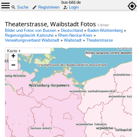
bus-bild.de
Suche
Registrieren
Login
Theaterstrasse, Waibstadt Fotos
0 Bilder
Bilder und Fotos von Bussen
»
Deutschland
»
Baden-Württemberg
»
Regierungsbezirk Karlsruhe
»
Rhein-Neckar-Kreis
»
Verwaltungsverband Waibstadt
»
Waibstadt
»
Theaterstrasse
Karte
+
−