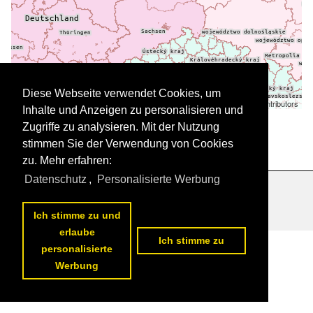
Diese Webseite verwendet Cookies, um
Leaflet
| ©
OpenStreetMap
contributors
Inhalte und Anzeigen zu personalisieren und
Daten werden geladen
Zugriffe zu analysieren. Mit der Nutzung
stimmen Sie der Verwendung von Cookies
zu. Mehr erfahren:
Datenschutz
,
Personalisierte Werbung
Datenschutzerklärung
|
Impressum
|
Kontakt
Ich stimme zu und
erlaube
Ich stimme zu
personalisierte
Werbung