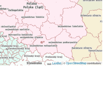
| ©
contributors
Leaflet
OpenStreetMap