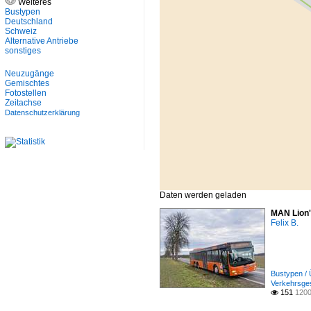
Weiteres
Bustypen
Deutschland
Schweiz
Alternative Antriebe
sonstiges
Neuzugänge
Gemischtes
Fotostellen
Zeitachse
Datenschutzerklärung
Daten werden geladen
MAN Lion'
Felix B.
Bustypen / 
Verkehrsge
151
1200
