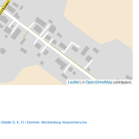
| ©
contributors
Leaflet
OpenStreetMap
e (Städte D, E, F) / Demmin, Mecklenburg-Vorpommersche