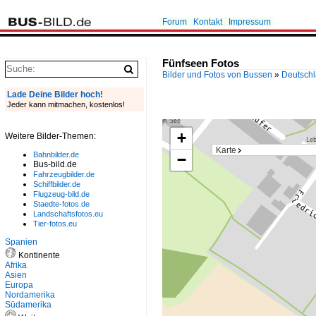
Forum
Kontakt
Impressum
Fünfseen Fotos
Bilder und Fotos von Bussen
»
Deutsch
Lade Deine Bilder hoch!
Jeder kann mitmachen, kostenlos!
+
Weitere Bilder-Themen:
Karte
Bahnbilder.de
−
Bus-bild.de
Fahrzeugbilder.de
Schiffbilder.de
Flugzeug-bild.de
Staedte-fotos.de
Landschaftsfotos.eu
Tier-fotos.eu
Spanien
Kontinente
Afrika
Asien
Europa
Nordamerika
Südamerika