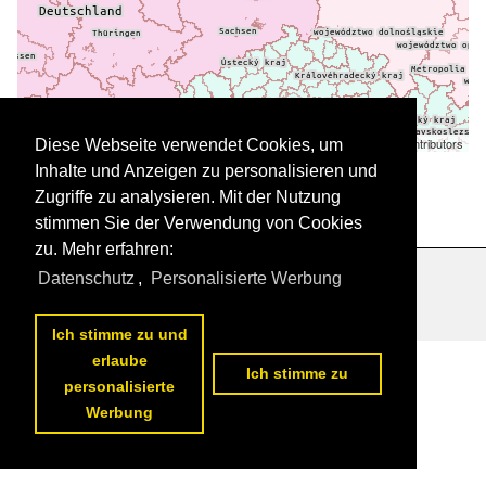
Leaflet
| ©
OpenStreetMap
contributors
Diese Webseite verwendet Cookies, um
Daten werden geladen
Inhalte und Anzeigen zu personalisieren und
Zugriffe zu analysieren. Mit der Nutzung
stimmen Sie der Verwendung von Cookies
zu. Mehr erfahren:
Datenschutz
,
Personalisierte Werbung
Datenschutzerklärung
|
Impressum
|
Kontakt
Ich stimme zu und
erlaube
Ich stimme zu
personalisierte
Werbung