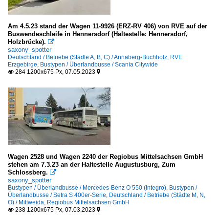
Am 4.5.23 stand der Wagen 11-9926 (ERZ-RV 406) von RVE auf der
Buswendeschleife in Hennersdorf (Haltestelle: Hennersdorf,
Holzbrücke).

saxony_spotter
Deutschland / Betriebe (Städte A, B, C) / Annaberg-Buchholz, RVE
Erzgebirge
,
Bustypen / Überlandbusse / Scania Citywide
284 1200x675 Px, 07.05.2023


Wagen 2528 und Wagen 2240 der Regiobus Mittelsachsen GmbH
stehen am 7.3.23 an der Haltestelle Augustusburg, Zum
Schlossberg.

saxony_spotter
Bustypen / Überlandbusse / Mercedes-Benz O 550 (Integro)
,
Bustypen /
Überlandbusse / Setra S 400er-Serie
,
Deutschland / Betriebe (Städte M, N,
O) / Mittweida, Regiobus Mittelsachsen GmbH
238 1200x675 Px, 07.03.2023

