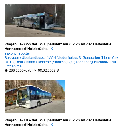
Wagen 11-8853 der RVE pausiert am 8.2.23 an der Haltestelle
Hennersdorf Holzbrücke.

saxony_spotter
Bustypen / Überlandbusse / MAN Niederflurbus 3. Generation (Lion's City
Ü/TÜ)
,
Deutschland / Betriebe (Städte A, B, C) / Annaberg-Buchholz, RVE
Erzgebirge
266 1200x675 Px, 08.02.2023


Wagen 11-9914 der RVE pausiert am 8.2.23 an der Haltestelle
Hennersdorf Holzbrücke.
