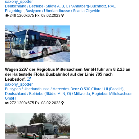
saxony_spotter
Deutschland / Betriebe (Städte A, B, C) / Annaberg-Buchholz, RVE
Erzgebirge
,
Bustypen / Überlandbusse / Scania Citywide
248 1200x675 Px, 08.02.2023


Wagen 2297 der Regiobus Mittelsachsen GmbH fuhr am 8.2.23 an
der Haltestelle Flöha Busbahnhof auf der Linie 705 nach
Leubsdorf.

saxony_spotter
Bustypen / Überlandbusse / Mercedes-Benz O 530 Citaro Ü II (Facelift)
,
Deutschland / Betriebe (Städte M, N, O) / Mittweida, Regiobus Mittelsachsen
GmbH
272 1200x675 Px, 08.02.2023

