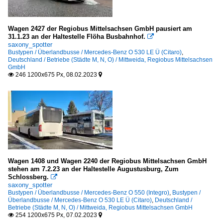
Wagen 2427 der Regiobus Mittelsachsen GmbH pausiert am
31.1.23 an der Haltestelle Flöha Busbahnhof.

saxony_spotter
Bustypen / Überlandbusse / Mercedes-Benz O 530 LE Ü (Citaro)
,
Deutschland / Betriebe (Städte M, N, O) / Mittweida, Regiobus Mittelsachsen
GmbH
246 1200x675 Px, 08.02.2023


Wagen 1408 und Wagen 2240 der Regiobus Mittelsachsen GmbH
stehen am 7.2.23 an der Haltestelle Augustusburg, Zum
Schlossberg.

saxony_spotter
Bustypen / Überlandbusse / Mercedes-Benz O 550 (Integro)
,
Bustypen /
Überlandbusse / Mercedes-Benz O 530 LE Ü (Citaro)
,
Deutschland /
Betriebe (Städte M, N, O) / Mittweida, Regiobus Mittelsachsen GmbH
254 1200x675 Px, 07.02.2023

