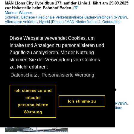
MAN Lions City Hybridbus 177, auf der Linie 1, fährt am 29.09.2025
zur Haltestelle beim Bahnhof Baden.

Markus Wagner
Schweiz / Betriebe / Regionale Verkehrsbetriebe Baden-Wettingen (RVBW)
,
Alternative Antriebe / Hybrid (Diesel) / MAN Niederflurbus 4. Generation
(New Lions City)
80 1200x800 Px, 10.04.2026


Diese Webseite verwendet Cookies, um
Inhalte und Anzeigen zu personalisieren und
Zugriffe zu analysieren. Mit der Nutzung
stimmen Sie der Verwendung von Cookies
zu. Mehr erfahren:
Datenschutz
,
Personalisierte Werbung
Mercedes eCitaro 68, auf der Linie 3, fährt am 08.09.2025 zur
Ich stimme zu und
Haltestelle beim Bahnhof Baden.

erlaube
Markus Wagner
Ich stimme zu
Schweiz / Betriebe / Regionale Verkehrsbetriebe Baden-Wettingen (RVBW)
,
personalisierte
Alternative Antriebe / Elektrobus (vollelektrisch) / Mercedes-Benz eCitaro
Werbung
66 1200x800 Px, 10.04.2026

