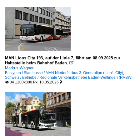
MAN Lions City 193, auf der Linie 7, fährt am 08.09.2025 zur
Haltestelle beim Bahnhof Baden.

Markus Wagner
Bustypen / Stadtbusse / MAN Niederflurbus 3. Generation (Lion's City)
,
Schweiz / Betriebe / Regionale Verkehrsbetriebe Baden-Wettingen (RVBW)
84 1200x800 Px, 18.05.2026

