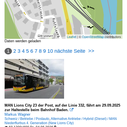
Leaflet
| ©
OpenStreetMap
contributors
Daten werden geladen
1
2
3
4
5
6
7
8
9
10
nächste Seite
>>
MAN Lions City 23 der Post, auf der Linie 332, fährt am 29.09.2025
zur Haltestelle beim Bahnhof Baden.

Markus Wagner
Schweiz / Betriebe / Postauto
,
Alternative Antriebe / Hybrid (Diesel) / MAN
Niederflurbus 4. Generation (New Lions City)