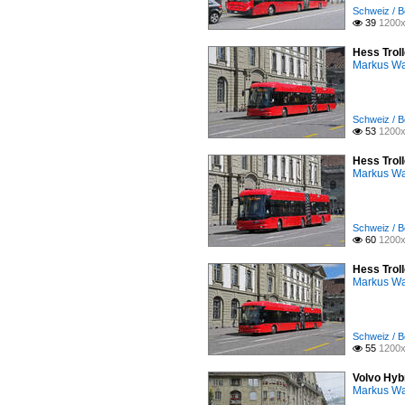
Schweiz / B
39
1200x

Hess Trol
Markus W
Schweiz / B
53
1200x

Hess Trol
Markus W
Schweiz / B
60
1200x

Hess Trol
Markus W
Schweiz / B
55
1200x

Volvo Hybr
Markus W