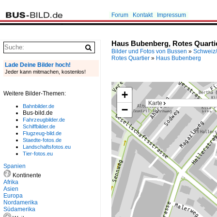
Forum
Kontakt
Impressum
Haus Bubenberg, Rotes Quartie
Bilder und Fotos von Bussen
»
Schweiz/
Rotes Quartier
»
Haus Bubenberg
Lade Deine Bilder hoch!
Jeder kann mitmachen, kostenlos!
+
Weitere Bilder-Themen:
Karte
Bahnbilder.de
−
Bus-bild.de
Fahrzeugbilder.de
Schiffbilder.de
Flugzeug-bild.de
Staedte-fotos.de
Landschaftsfotos.eu
Tier-fotos.eu
Spanien
Kontinente
Afrika
Asien
Europa
Nordamerika
Südamerika