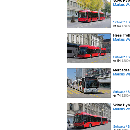
Volvo Hyb
Markus W
Schweiz / B
53
1200x

Hess Trol
Markus W
Schweiz / B
54
1200x

Mercedes 
Markus W
Schweiz / Be
74
1200x

Volvo Hyb
Markus W
Schweiz / B