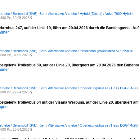
etriebe / Bernmobil (SVB), Bern
,
Alternative Antriebe / Hybrid (Diesel) / Volvo 7900 Hybrid
800 Px, 10.05.2026

ektrobus 247, auf der Linie 19, fährt am 20.04.2026 durch die Bundesgasse. A
agner
etriebe / Bernmobil (SVB), Bern
,
Alternative Antriebe / Elektrobus (vollelektrisch) / Irizar ie
800 Px, 07.05.2026

elgelenk Trolleybus 50, auf der Linie 20, überquert am 20.04.2026 den Bubenb
agner
etriebe / Bernmobil (SVB), Bern
,
Alternative Antriebe / Oberleitungsbusse / Hess BGGT-N2D 
800 Px, 22.04.2026

elgelenk Trolleybus 54 mit der Visana Werbung, auf der Linie 20, überquert 
agner
etriebe / Bernmobil (SVB), Bern
,
Alternative Antriebe / Oberleitungsbusse / Hess BGGT-N2D 
800 Px, 20.04.2026
