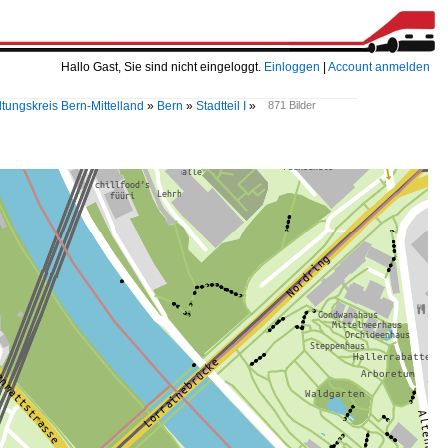
Hallo Gast, Sie sind nicht eingeloggt.
Einloggen
|
Account anmelden
tungskreis Bern-Mittelland
»
Bern
»
Stadtteil I
»
871 Bilder