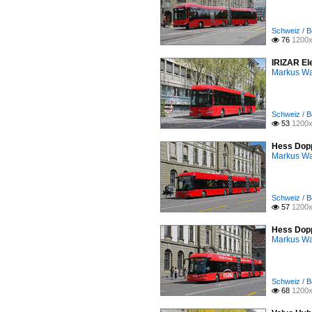
Schweiz / B
76
1200x

IRIZAR El
Markus W
Schweiz / B
53
1200x

Hess Dopp
Markus W
Schweiz / B
57
1200x

Hess Dopp
Markus W
Schweiz / B
68
1200x
