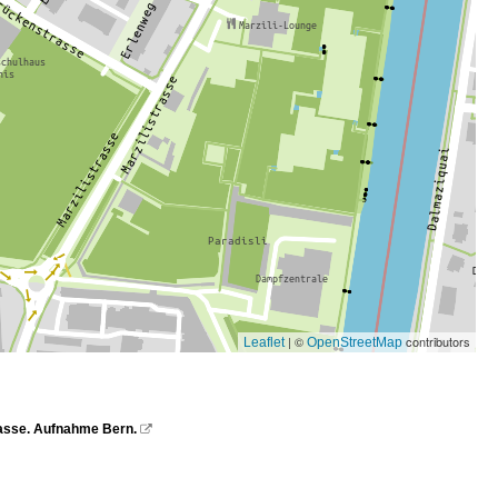
| ©
contributors
Leaflet
OpenStreetMap
gasse. Aufnahme Bern.
