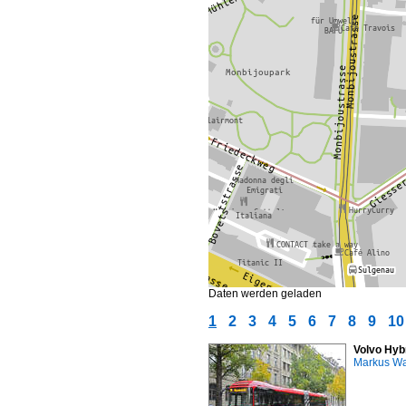
Daten werden geladen
1
2
3
4
5
6
7
8
9
10
Volvo Hyb
Markus W