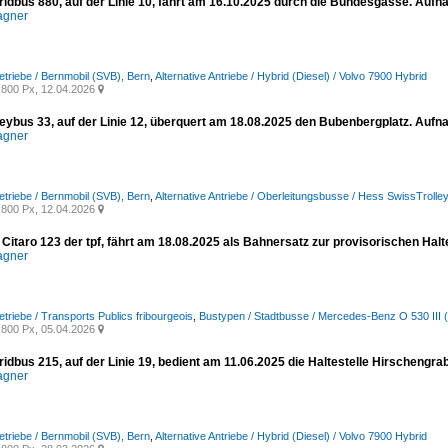
ridbus 880, auf der Linie 10, fährt am 16.10.2025 durch die Bundesgasse. Auf
agner
etriebe / Bernmobil (SVB), Bern
,
Alternative Antriebe / Hybrid (Diesel) / Volvo 7900 Hybrid
800 Px, 12.04.2026

leybus 33, auf der Linie 12, überquert am 18.08.2025 den Bubenbergplatz. Auf
agner
etriebe / Bernmobil (SVB), Bern
,
Alternative Antriebe / Oberleitungsbusse / Hess SwissTrol
800 Px, 12.04.2026

Citaro 123 der tpf, fährt am 18.08.2025 als Bahnersatz zur provisorischen Halt
agner
triebe / Transports Publics fribourgeois
,
Bustypen / Stadtbusse / Mercedes-Benz O 530 III (
800 Px, 05.04.2026

ridbus 215, auf der Linie 19, bedient am 11.06.2025 die Haltestelle Hirschengr
agner
etriebe / Bernmobil (SVB), Bern
,
Alternative Antriebe / Hybrid (Diesel) / Volvo 7900 Hybrid