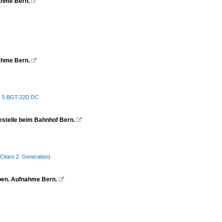
nahme Bern.

nahme Bern.

ley 5 BGT-22D DC
estelle beim Bahnhof Bern.

Citaro 2. Generation)
aben. Aufnahme Bern.
