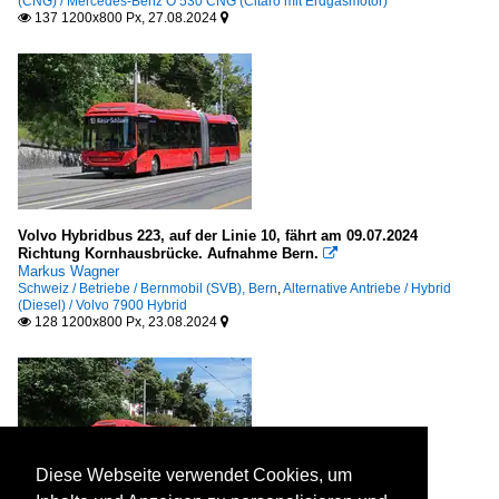
(CNG) / Mercedes-Benz O 530 CNG (Citaro mit Erdgasmotor)
137 1200x800 Px, 27.08.2024


Volvo Hybridbus 223, auf der Linie 10, fährt am 09.07.2024
Richtung Kornhausbrücke. Aufnahme Bern.

Markus Wagner
Schweiz / Betriebe / Bernmobil (SVB), Bern
,
Alternative Antriebe / Hybrid
(Diesel) / Volvo 7900 Hybrid
128 1200x800 Px, 23.08.2024


Diese Webseite verwendet Cookies, um