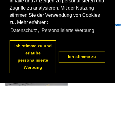
Inhalte und Anzeigen zu personalisieren und
Zugriffe zu analysieren. Mit der Nutzung
Volvo Hybridbus 230, auf der Linie 10, fährt am 09.07.2024
stimmen Sie der Verwendung von Cookies
Richtung Kornhausbrücke. Aufnahme Bern.

Markus Wagner
zu. Mehr erfahren:
Schweiz / Betriebe / Bernmobil (SVB), Bern
,
Alternative Antriebe / Hybrid
(Diesel) / Volvo 7900 Hybrid
Datenschutz
,
Personalisierte Werbung
183 1200x800 Px, 18.08.2024


Ich stimme zu und
erlaube
Ich stimme zu
personalisierte
Werbung
Volvo Hybridbus 235, auf der Linie 10, fährt am 09.07.2024
Richtung Kornhausbrücke.

Markus Wagner
Schweiz / Betriebe / Bernmobil (SVB), Bern
,
Alternative Antriebe / Hybrid
(Diesel) / Volvo 7900 Hybrid
130 1200x800 Px, 14.07.2024

