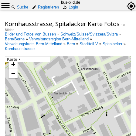
bus-bild.de
Suche
Registrieren
Login
Kornhausstrasse, Spitalacker Karte Fotos
10
Bilder
Bilder und Fotos von Bussen
»
Schweiz/Suisse/Svizzera/Svizra
»
Bern/Berne
»
Verwaltungsregion Bern-Mittelland
»
Verwaltungskreis Bern-Mittelland
»
Bern
»
Stadtteil V
»
Spitalacker
»
Kornhausstrasse
Karte
+
−