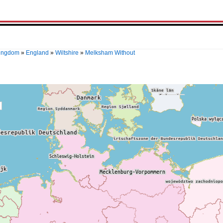
Kingdom
»
England
»
Wiltshire
»
Melksham Without