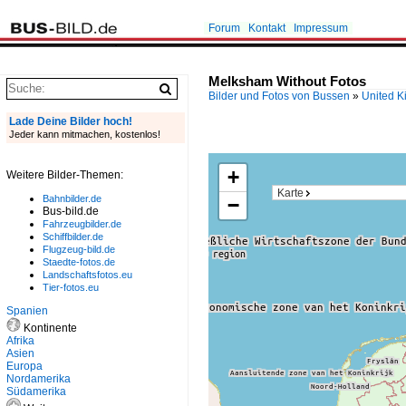
Forum
Kontakt
Impressum
Melksham Without Fotos
Bilder und Fotos von Bussen
»
United 
Lade Deine Bilder hoch!
Jeder kann mitmachen, kostenlos!
+
Weitere Bilder-Themen:
Karte
Bahnbilder.de
−
Bus-bild.de
Fahrzeugbilder.de
Schiffbilder.de
Flugzeug-bild.de
Staedte-fotos.de
Landschaftsfotos.eu
Tier-fotos.eu
Spanien
Kontinente
Afrika
Asien
Europa
Nordamerika
Südamerika