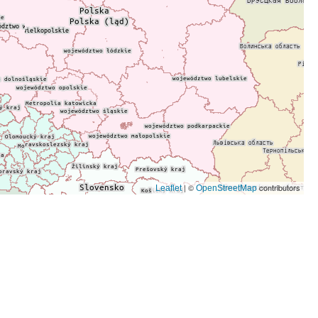
| ©
contributors
Leaflet
OpenStreetMap