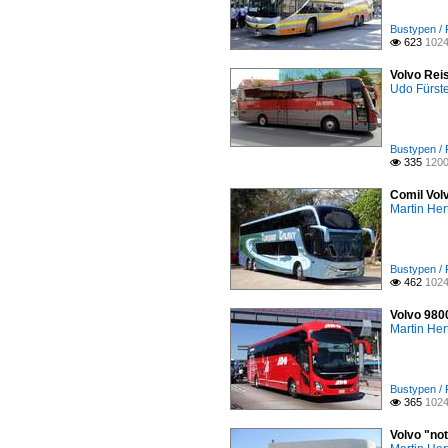
Bustypen / 
623
1024

Volvo Reis
Udo Fürst
Bustypen / 
335
1200

Comil Vol
Martin Her
Bustypen / 
462
1024

Volvo 980
Martin Her
Bustypen / 
365
1024

Volvo "no