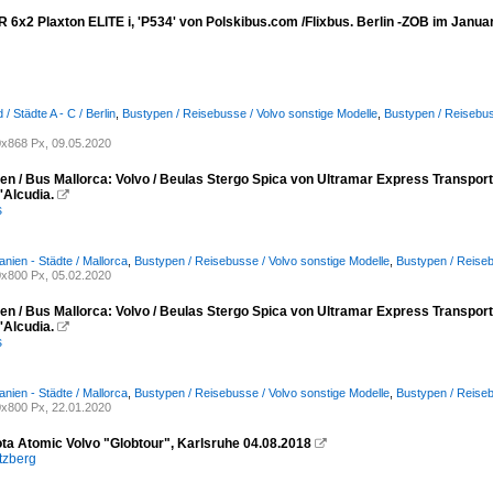
 6x2 Plaxton ELITE i, 'P534' von Polskibus.com /Flixbus. Berlin -ZOB im Janua
/ Städte A - C / Berlin
,
Bustypen / Reisebusse / Volvo sonstige Modelle
,
Bustypen / Reisebus
x868 Px, 09.05.2020
en / Bus Mallorca: Volvo / Beulas Stergo Spica von Ultramar Express Transpo
'Alcudia.

s
nien - Städte / Mallorca
,
Bustypen / Reisebusse / Volvo sonstige Modelle
,
Bustypen / Reiseb
x800 Px, 05.02.2020
en / Bus Mallorca: Volvo / Beulas Stergo Spica von Ultramar Express Transpo
'Alcudia.

s
nien - Städte / Mallorca
,
Bustypen / Reisebusse / Volvo sonstige Modelle
,
Bustypen / Reiseb
x800 Px, 22.01.2020
ta Atomic Volvo "Globtour", Karlsruhe 04.08.2018

tzberg