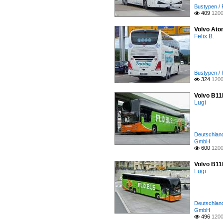
Bustypen / 
409
1200

Volvo Ato
Felix B.
Bustypen / 
324
1200

Volvo B11R
Lugi
Deutschland 
GmbH
600
1200

Volvo B11R
Lugi
Deutschland 
GmbH
496
1200
