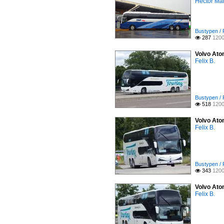
Hector Mar
Bustypen / 
287
1200

Volvo Ato
Felix B.
Bustypen / 
518
1200

Volvo Ato
Felix B.
Bustypen / 
343
1200

Volvo Ato
Felix B.