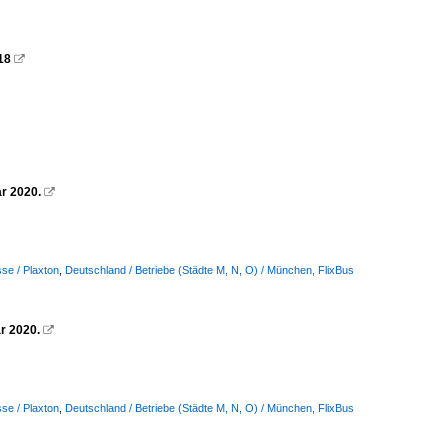
18

ar 2020.

se / Plaxton
,
Deutschland / Betriebe (Städte M, N, O) / München, FlixBus
ar 2020.

se / Plaxton
,
Deutschland / Betriebe (Städte M, N, O) / München, FlixBus