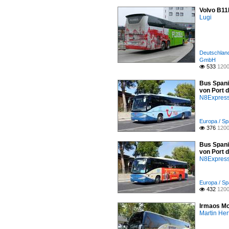
Volvo B11R
Lugi
Deutschland 
GmbH
533
1200

Bus Spani
von Port d
N8Expres
Europa / Spa
376
1200

Bus Spani
von Port d
N8Expres
Europa / Spa
432
1200

Irmaos Mo
Martin Her