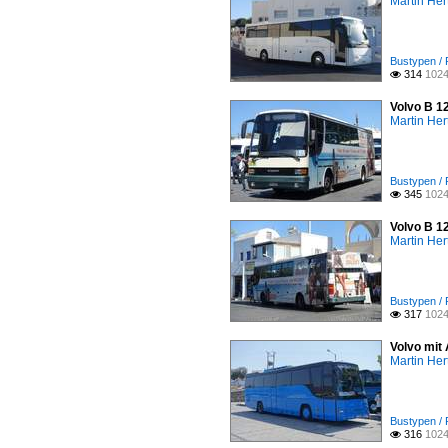
Martin Her
Bustypen / 
314
1024

Volvo B 1
Martin Her
Bustypen / 
345
1024

Volvo B 1
Martin Her
Bustypen / 
317
1024

Volvo mit
Martin Her
Bustypen / 
316
1024
