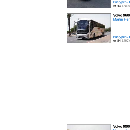
Bustypen / 
43
1200x

Volvo 960
Martin Her
Bustypen / 
84
1297x

Volvo 9800