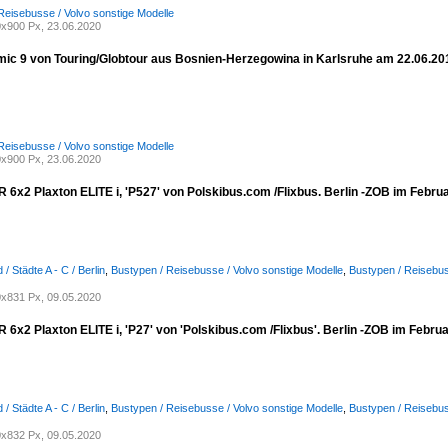
Reisebusse / Volvo sonstige Modelle
x900 Px, 23.06.2020
mic 9 von Touring/Globtour aus Bosnien-Herzegowina in Karlsruhe am 22.06.20
Reisebusse / Volvo sonstige Modelle
x900 Px, 23.06.2020
 6x2 Plaxton ELITE i, 'P527' von Polskibus.com /Flixbus. Berlin -ZOB im Febru
/ Städte A - C / Berlin
,
Bustypen / Reisebusse / Volvo sonstige Modelle
,
Bustypen / Reisebus
x831 Px, 09.05.2020
 6x2 Plaxton ELITE i, 'P27' von 'Polskibus.com /Flixbus'. Berlin -ZOB im Febru
/ Städte A - C / Berlin
,
Bustypen / Reisebusse / Volvo sonstige Modelle
,
Bustypen / Reisebus
x832 Px, 09.05.2020