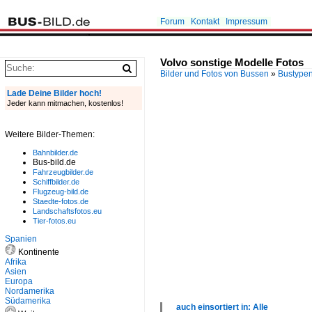
Forum
Kontakt
Impressum
Volvo sonstige Modelle Fotos
Bilder und Fotos von Bussen
»
Bustype
Lade Deine Bilder hoch!
Jeder kann mitmachen, kostenlos!
Weitere Bilder-Themen:
Bahnbilder.de
Bus-bild.de
Fahrzeugbilder.de
Schiffbilder.de
Flugzeug-bild.de
Staedte-fotos.de
Landschaftsfotos.eu
Tier-fotos.eu
Spanien
Kontinente
Afrika
Asien
Europa
Nordamerika
Südamerika
auch einsortiert in: Alle