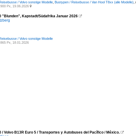
Reisebusse / Volvo sonstige Modelle
,
Bustypen / Reisebusse / Van Hool T8xx (alle Modelle)
,
900 Px, 19.06.2026

0 "Blunden", Kapstadt/Südafrika Januar 2026

tzberg
Reisebusse / Volvo sonstige Modelle
865 Px, 18.01.2026
 / Volvo B13R Euro 5 / Transportes y Autobuses del Pacífico / México.
