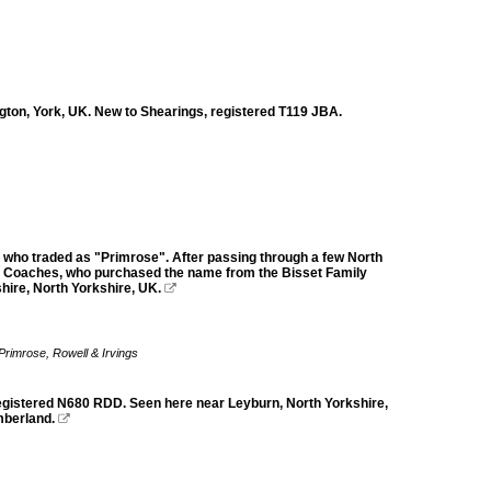
on, York, UK. New to Shearings, registered T119 JBA.
who traded as "Primrose". After passing through a few North
ne Coaches, who purchased the name from the Bisset Family
ire, North Yorkshire, UK.

Primrose, Rowell & Irvings
gistered N680 RDD. Seen here near Leyburn, North Yorkshire,
mberland.
