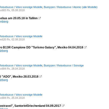
Reisebusse / Volvo sonstige Modelle
,
Bustypen / Reisebusse / Atomic (alle Modelle)
x683 Px, 05.08.2018
ebus am 20.05.18 in Tallinn

enberg
Reisebusse / Volvo sonstige Modelle
x620 Px, 02.08.2018
vo B13R Campione DD "Turismo Galaxy", Mexiko 04.04.2018

tzberg
Reisebusse / Volvo sonstige Modelle
,
Bustypen / Reisebusse / Sonstige
x684 Px, 28.04.2018
0 "ADO", Mexiko 28.03.2018

tzberg
Reisebusse / Volvo sonstige Modelle
x684 Px, 25.04.2018
tostravel", Santorin/Griechenland 04.09.2017
