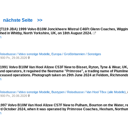
nächste Seite
>>
(T119 JBA) 1999 Volvo B10M Jonckheere Mistral C46Ft Glenn Coaches, Wiggingt
hed in Whitby, North Yorkshire, UK, on 18th August 2024.

n
Reisebusse / Volvo sonstige Modelle
,
Europa / Großbritannien / Sonstiges
900 Px, 29.06.2026

1991 Volvo B10M Van Hool Alizee C53F New to Bisset, Ryton, Tyne & Wear, UK, 
and operators, it regained the fleetname "Primrose", a trading name of Plumli
y ceased operations. Photograph taken on 29th June 2024 at Feldom, Richmondsh
n
Reisebusse / Volvo sonstige Modelle
,
Bustypen / Reisebusse / Van Hool T8xx (alle Modelle)
,
900 Px, 20.06.2026

997 Volvo B10M Van Hool Alizee C57F New to Pulham, Bourton on the Water, re
rd October 2024, when it was operated by Primrose Coaches, Hexham, Northu
n