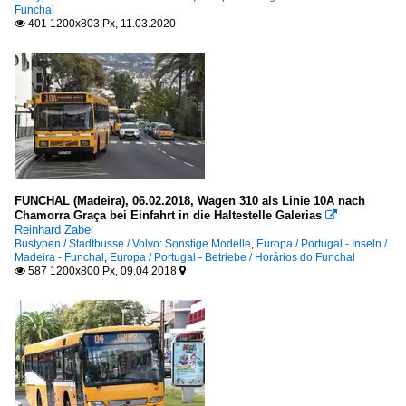
Funchal
Überlandbusse
401 1200x803 Px, 11.03.2020

Volvo Sonstige
Europa
Portugal - Betriebe
Horários do Funchal
FUNCHAL (Madeira), 06.02.2018, Wagen 310 als Linie 10A nach
Chamorra Graça bei Einfahrt in die Haltestelle Galerias

Reinhard Zabel
Bustypen / Stadtbusse / Volvo: Sonstige Modelle
,
Europa / Portugal - Inseln /
Madeira - Funchal
,
Europa / Portugal - Betriebe / Horários do Funchal
587 1200x800 Px, 09.04.2018

