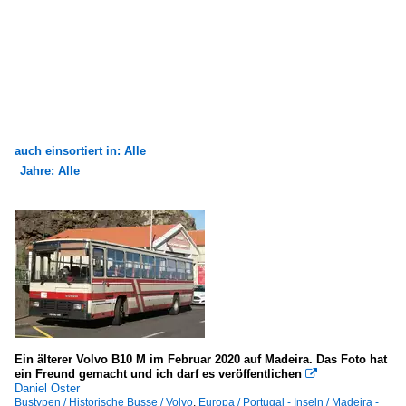
auch einsortiert in: Alle
Jahre: Alle
×
×
Alle Kategorien
Alle Jahre
Bustypen
2010
Historische Busse
2010
Volvo
2015
2018
Stadtbusse
Ein älterer Volvo B10 M im Februar 2020 auf Madeira. Das Foto hat
ein Freund gemacht und ich darf es veröffentlichen

Volvo: Sonstige Modelle
Daniel Oster
Bustypen / Historische Busse / Volvo
,
Europa / Portugal - Inseln / Madeira -