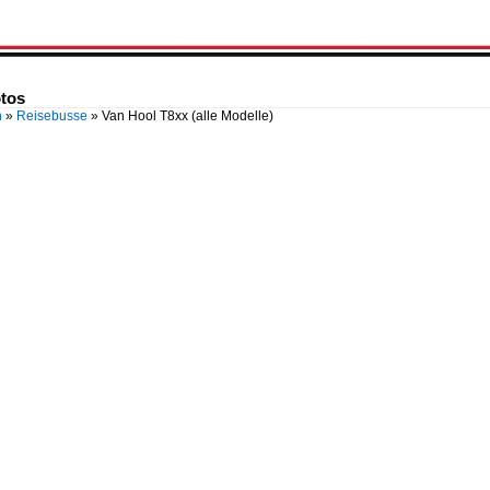
otos
n
»
Reisebusse
»
Van Hool T8xx (alle Modelle)