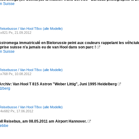
en Suisse
Reisebusse / Van Hool T8xx (alle Modelle)
x821 Px, 21.09.2012
stromega immatriculé en Bielorussie peint aux couleurs rappelant les véhciules 
eprise suisse n'a jamais eu de van Hool dans son parc !

en Suisse
Reisebusse / Van Hool T8xx (alle Modelle)
x768 Px, 10.08.2012
rchiv: Van Hool T 815 Astron "Weber Littig", Juni 1995 Heidelberg

tzberg
Reisebusse / Van Hool T8xx (alle Modelle)
4x682 Px, 17.06.2012
oll Reisebus, am 08.05.2011 am Airport Hannover.

lebbe