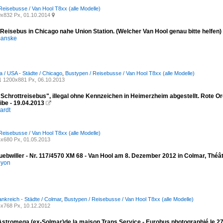
Reisebusse / Van Hool T8xx (alle Modelle)
x832 Px, 01.10.2014

Reisebus in Chicago nahe Union Station. (Welcher Van Hool genau bitte helfen)
manske
 / USA - Städte / Chicago
,
Bustypen / Reisebusse / Van Hool T8xx (alle Modelle)
1200x881 Px, 06.10.2013
1
"Schrottreisebus", illegal ohne Kennzeichen in Heimerzheim abgestellt. Rote 
ibe - 19.04.2013

ardt
Reisebusse / Van Hool T8xx (alle Modelle)
x680 Px, 01.05.2013
uebwiller - Nr. 117/4570 XM 68 - Van Hool am 8. Dezember 2012 in Colmar, Théâ
oyon
ankreich - Städte / Colmar
,
Bustypen / Reisebusse / Van Hool T8xx (alle Modelle)
x768 Px, 10.12.2012
Astromega (ex-Solmar)de la maison Trans Service - Eurobus photographié le 2