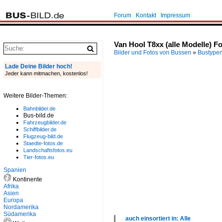
Forum
Kontakt
Impressum
Van Hool T8xx (alle Modelle) F
Bilder und Fotos von Bussen
»
Bustype
Lade Deine Bilder hoch!
Jeder kann mitmachen, kostenlos!
Weitere Bilder-Themen:
Bahnbilder.de
Bus-bild.de
Fahrzeugbilder.de
Schiffbilder.de
Flugzeug-bild.de
Staedte-fotos.de
Landschaftsfotos.eu
Tier-fotos.eu
Spanien
Kontinente
Afrika
Asien
Europa
Nordamerika
Südamerika
auch einsortiert in: Alle