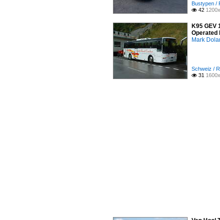
Bustypen / 
42
1200x

K95 GEV 1
Operated 
Mark Dola
Schweiz / R
31
1600x
