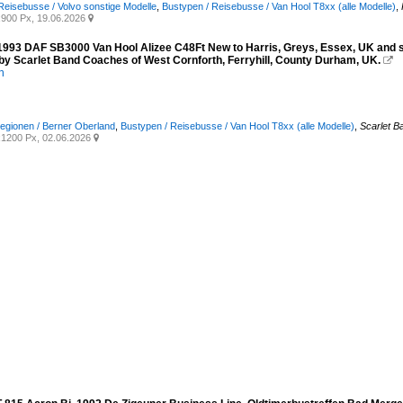
Reisebusse / Volvo sonstige Modelle
,
Bustypen / Reisebusse / Van Hool T8xx (alle Modelle)
,
900 Px, 19.06.2026

993 DAF SB3000 Van Hool Alizee C48Ft New to Harris, Greys, Essex, UK and se
by Scarlet Band Coaches of West Cornforth, Ferryhill, County Durham, UK.

n
egionen / Berner Oberland
,
Bustypen / Reisebusse / Van Hool T8xx (alle Modelle)
,
Scarlet B
1200 Px, 02.06.2026
