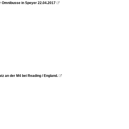
er Omnibusse in Speyer 22.04.2017

tz an der M4 bei Reading / England.
