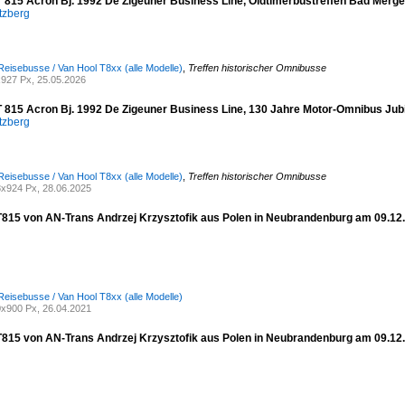
T 815 Acron Bj. 1992 De Zigeuner Business Line, Oldtimerbustreffen Bad Merg
tzberg
Reisebusse / Van Hool T8xx (alle Modelle)
,
Treffen historischer Omnibusse
927 Px, 25.05.2026
T 815 Acron Bj. 1992 De Zigeuner Business Line, 130 Jahre Motor-Omnibus Ju
tzberg
Reisebusse / Van Hool T8xx (alle Modelle)
,
Treffen historischer Omnibusse
x924 Px, 28.06.2025
T815 von AN-Trans Andrzej Krzysztofik aus Polen in Neubrandenburg am 09.12
Reisebusse / Van Hool T8xx (alle Modelle)
x900 Px, 26.04.2021
T815 von AN-Trans Andrzej Krzysztofik aus Polen in Neubrandenburg am 09.12