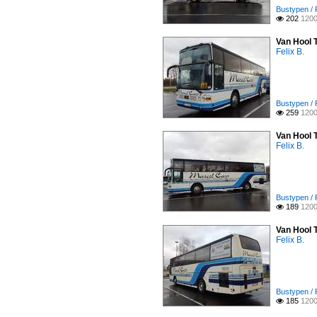
Bustypen / 
202
1200

Van Hool 
Felix B.
Bustypen / 
259
1200

Van Hool 
Felix B.
Bustypen / 
189
1200

Van Hool 
Felix B.
Bustypen / 
185
1200
