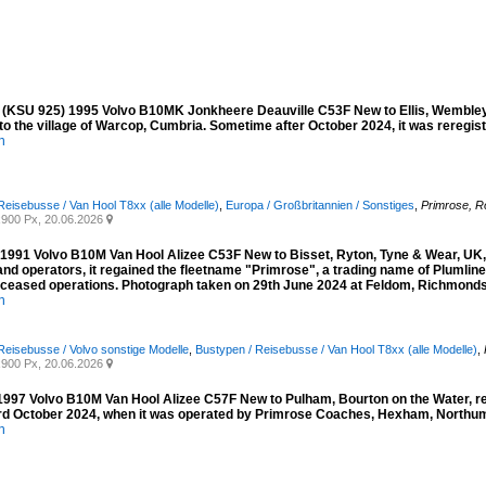
(KSU 925) 1995 Volvo B10MK Jonkheere Deauville C53F New to Ellis, Wembley 
o the village of Warcop, Cumbria. Sometime after October 2024, it was reregis
n
Reisebusse / Van Hool T8xx (alle Modelle)
,
Europa / Großbritannien / Sonstiges
,
Primrose, Ro
900 Px, 20.06.2026

1991 Volvo B10M Van Hool Alizee C53F New to Bisset, Ryton, Tyne & Wear, UK, 
and operators, it regained the fleetname "Primrose", a trading name of Plumli
y ceased operations. Photograph taken on 29th June 2024 at Feldom, Richmondsh
n
Reisebusse / Volvo sonstige Modelle
,
Bustypen / Reisebusse / Van Hool T8xx (alle Modelle)
,
900 Px, 20.06.2026

997 Volvo B10M Van Hool Alizee C57F New to Pulham, Bourton on the Water, re
rd October 2024, when it was operated by Primrose Coaches, Hexham, Northu
n