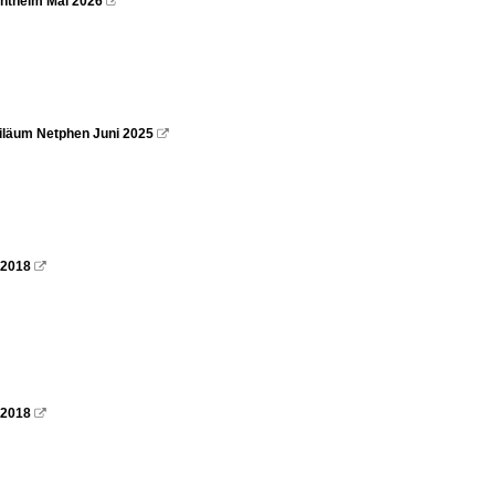
entheim Mai 2026

biläum Netphen Juni 2025

.2018

.2018
