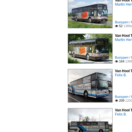
Van Hool 
Martin Her
Bustypen / 
52
1388x

Van Hool 
Martin Her
Bustypen / 
164
1388

Van Hool 
Felix B.
Bustypen / 
209
1200

Van Hool 
Felix B.