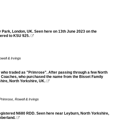
Park, London, UK. Seen here on 13th June 2023 on the
tered to KSU 925.

well & Irvings
who traded as "Primrose". After passing through a few North
ne Coaches, who purchased the name from the Bisset Family
ire, North Yorkshire, UK.

Primrose, Rowell & Irvings
gistered N680 RDD. Seen here near Leyburn, North Yorkshire,
mberland.
