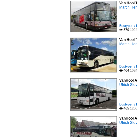
Van Hool 
Martin Her
Bustypen / 
870
1024

Van Hool 
Martin Her
Bustypen / 
404
1024

VanHool A
Ulrich Slo
Bustypen / 
465
1200

VanHool A
Ulrich Slo