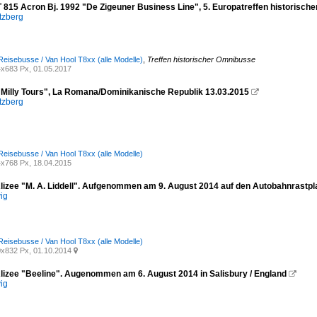
T 815 Acron Bj. 1992 "De Zigeuner Business Line", 5. Europatreffen historisch
tzberg
Reisebusse / Van Hool T8xx (alle Modelle)
,
Treffen historischer Omnibusse
x683 Px, 01.05.2017
"Milly Tours", La Romana/Dominikanische Republik 13.03.2015

tzberg
Reisebusse / Van Hool T8xx (alle Modelle)
x768 Px, 18.04.2015
lizee "M. A. Liddell". Aufgenommen am 9. August 2014 auf den Autobahnrastpla
vig
Reisebusse / Van Hool T8xx (alle Modelle)
x832 Px, 01.10.2014

lizee "Beeline". Augenommen am 6. August 2014 in Salisbury / England

vig