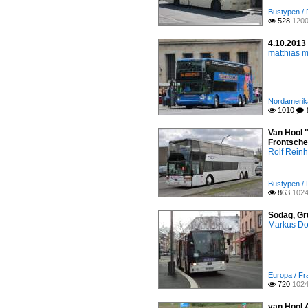
Bustypen / 
528
1200

4.10.2013 
matthias 
Nordamerika
1010

 
Van Hool 
Frontsche
Rolf Reinh
Bustypen / 
863
1024

Sodag, Gr
Markus D
Europa / Fr
720
1024

van Hool 