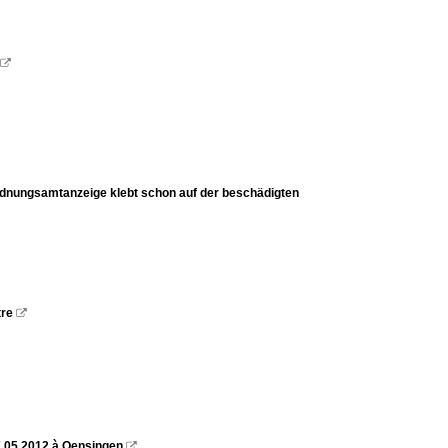

Ordnungsamtanzeige klebt schon auf der beschädigten
tre

7.05.2012 à Oensingen
