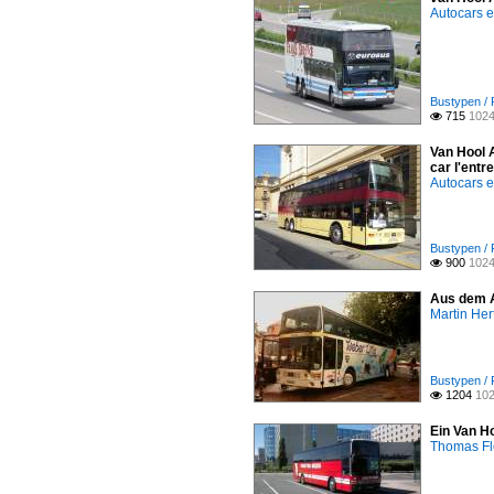
Autocars 
Bustypen / 
715
1024

Van Hool A
car l'entr
Autocars 
Bustypen / 
900
1024

Aus dem A
Martin Her
Bustypen / 
1204
102

Ein Van H
Thomas F