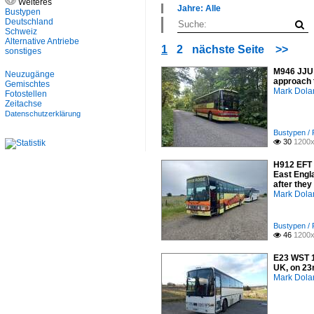
Weiteres
×
Jahre: Alle
Bustypen
Alle Kategorien
×
Deutschland
Bustypen
Alle Jahre
Schweiz
Europa
Alternative Antriebe
2000
1
2
nächste Seite
>>
Nordamerika
sonstiges
2010
Schweiz
2020
M946 JJU 
Neuzugänge
approach t
Gemischtes
Mark Dola
Fotostellen
Zeitachse
Datenschutzerklärung
Bustypen / 
30
1200x

H912 EFT 
East Engl
after the
Mark Dola
Bustypen / 
46
1200x

E23 WST 1
UK, on 23
Mark Dola