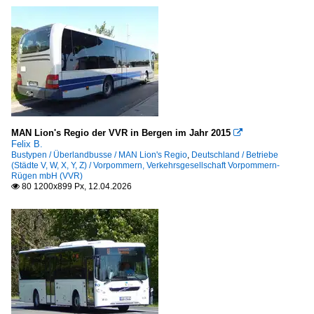
Setra S 300er-Serie NF
Setra S 400er-Serie
Setra S 400er-Serie NF
Setra S 500er Serie (LE)
Volvo 8700
Volvo 8900
MAN Lion's Regio der VVR in Bergen im Jahr 2015

Deutschland
Felix B.
Bustypen / Überlandbusse / MAN Lion's Regio
,
Deutschland / Betriebe
(Städte V, W, X, Y, Z) / Vorpommern, Verkehrsgesellschaft Vorpommern-
Betriebe (Städte M, N, O)
Rügen mbH (VVR)
80 1200x899 Px, 12.04.2026

München, FlixBus GmbH
Bushaltestellen
Alle Regionen