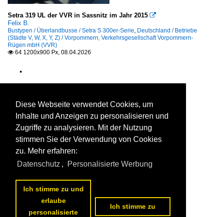
Setra 319 UL der VVR in Sassnitz im Jahr 2015

Felix B.
Bustypen / Überlandbusse / Setra S 300er-Serie
,
Deutschland / Betriebe
(Städte V, W, X, Y, Z) / Vorpommern, Verkehrsgesellschaft Vorpommern-
Rügen mbH (VVR)
64 1200x900 Px, 08.04.2026

Diese Webseite verwendet Cookies, um
Inhalte und Anzeigen zu personalisieren und
Zugriffe zu analysieren. Mit der Nutzung
stimmen Sie der Verwendung von Cookies
zu. Mehr erfahren:
Datenschutz
,
Personalisierte Werbung
Ich stimme zu und
erlaube
Ich stimme zu
personalisierte