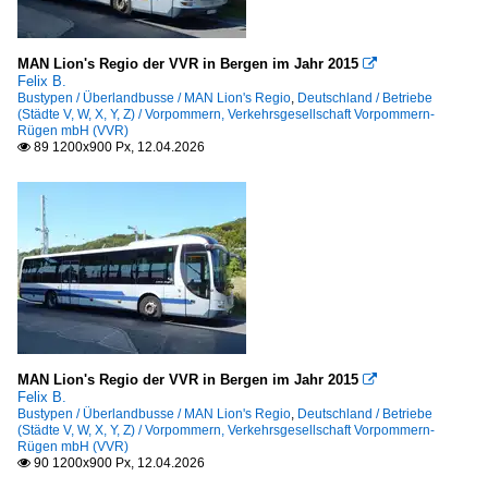
Solaris Urbino
VDL Citea
MAN Lion's Regio der VVR in Bergen im Jahr 2015

Felix B.
Volvo V7700
Bustypen / Überlandbusse / MAN Lion's Regio
,
Deutschland / Betriebe
(Städte V, W, X, Y, Z) / Vorpommern, Verkehrsgesellschaft Vorpommern-
Rügen mbH (VVR)
Überlandbusse
89 1200x900 Px, 12.04.2026

MAN Lion's Intercity
MAN Lion's Regio
MAN Lions City LE Ü
MAN Niederflurbus 3. Generation (Lion's City Ü/TÜ)
Mercedes-Benz O 530 Citaro Ü II (Facelift)
Mercedes-Benz O 530 Citaro Ü III (2.Generation)
Mercedes-Benz O 530 LE Ü (Citaro)
MAN Lion's Regio der VVR in Bergen im Jahr 2015

Mercedes-Benz O 550 (Integro)
Felix B.
Bustypen / Überlandbusse / MAN Lion's Regio
,
Deutschland / Betriebe
Neoplan Euroliner
(Städte V, W, X, Y, Z) / Vorpommern, Verkehrsgesellschaft Vorpommern-
Rügen mbH (VVR)
Setra S 300er-Serie
90 1200x900 Px, 12.04.2026
