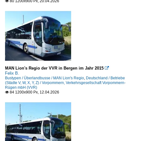
80 1200x900 Px, 20.04.2026

Reisebusse
Temsa Safari HD
Stadtbusse
Arthur (alle Modelle)
Karsan
MAN Midibus (Niederflur)
MAN Lion's Regio der VVR in Bergen im Jahr 2015

Felix B.
MAN Niederflurbus 3. Generation (Lion's City)
Bustypen / Überlandbusse / MAN Lion's Regio
,
Deutschland / Betriebe
(Städte V, W, X, Y, Z) / Vorpommern, Verkehrsgesellschaft Vorpommern-
MAN Niederflurbus 4. Generation (New Lions City)
Rügen mbH (VVR)
84 1200x900 Px, 12.04.2026

Mercedes-Benz O 405 (Hochflur-Stadtversion)
Mercedes-Benz O 530 I (Citaro)
Mercedes-Benz O 530 II (Citaro Facelift)
Mercedes-Benz O 530 III (Citaro 2. Generation)
Mercedes-Benz O 530 LE (Citaro Low-Entry)
Neoplan N 45-Serie (Centroliner Evolution)