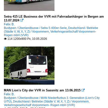
Hybrid (Diesel)
2018
Mercedes-Benz O530 (Citaro Hybrid)
2019
Setra 415 LE Business der VVR mit Fahrradanhänger in Bergen am
13.07.2024
Wasserstoff (Brennstoffzelle)

Felix B.
2020
Bustypen / Überlandbusse / Setra S 400er-Serie
,
Deutschland / Betriebe
Arthur H2
(Städte V, W, X, Y, Z) / Vorpommern, Verkehrsgesellschaft Vorpommern-
2020
Rügen mbH (VVR)
Mercedes eCitaro fuell cell
114 1200x900 Px, 10.05.2026

2021
Solaris Urbino hydrogen
2022
2023
Bustypen
2024
Historische Busse
2025
Ikarus
2026
Kleinbusse
MAN Lion's City der VVR in Sassnitz am 13.06.2015

Fiat
Felix B.
Bustypen / Überlandbusse / MAN Niederflurbus 3. Generation (Lion's City
Iveco
Ü/TÜ)
,
Deutschland / Betriebe (Städte V, W, X, Y, Z) / Vorpommern,
Verkehrsgesellschaft Vorpommern- Rügen mbH (VVR)
Mercedes-Benz