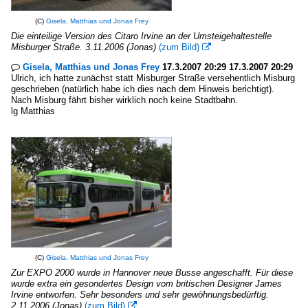
(C)
Gisela, Matthias und Jonas Frey
Die einteilige Version des Citaro Irvine an der Umsteigehaltestelle
Misburger Straße. 3.11.2006 (Jonas)
(zum Bild)

Gisela, Matthias und Jonas Frey
17.3.2007 20:29 17.3.2007 20:29

Ulrich, ich hatte zunächst statt Misburger Straße versehentlich Misburg
geschrieben (natürlich habe ich dies nach dem Hinweis berichtigt).
Nach Misburg fährt bisher wirklich noch keine Stadtbahn.
lg Matthias
(C)
Gisela, Matthias und Jonas Frey
Zur EXPO 2000 wurde in Hannover neue Busse angeschafft. Für diese
wurde extra ein gesondertes Design vom britischen Designer James
Irvine entworfen. Sehr besonders und sehr gewöhnungsbedürftig.
2.11.2006 (Jonas)
(zum Bild)
