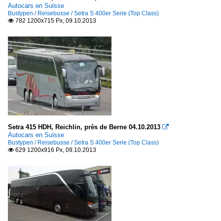
Autocars en Suisse
Bustypen / Reisebusse / Setra S 400er Serie (Top Class)
782 1200x715 Px, 09.10.2013

Setra 415 HDH, Reichlin, près de Berne 04.10.2013

Autocars en Suisse
Bustypen / Reisebusse / Setra S 400er Serie (Top Class)
629 1200x916 Px, 09.10.2013
