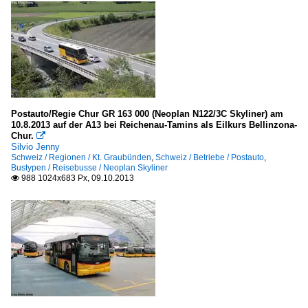
Postauto/Regie Chur GR 163 000 (Neoplan N122/3C Skyliner) am
10.8.2013 auf der A13 bei Reichenau-Tamins als Eilkurs Bellinzona-
Chur.

Silvio Jenny
Schweiz / Regionen / Kt. Graubünden
,
Schweiz / Betriebe / Postauto
,
Bustypen / Reisebusse / Neoplan Skyliner
988 1024x683 Px, 09.10.2013
