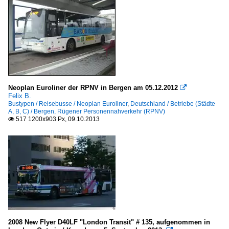
Neoplan Euroliner der RPNV in Bergen am 05.12.2012

Felix B.
Bustypen / Reisebusse / Neoplan Euroliner
,
Deutschland / Betriebe (Städte
A, B, C) / Bergen, Rügener Personennahverkehr (RPNV)
517 1200x903 Px, 09.10.2013

2008 New Flyer D40LF "London Transit" # 135, aufgenommen in