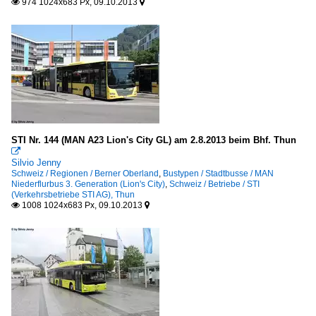
974 1024x683 Px, 09.10.2013


STI Nr. 144 (MAN A23 Lion's City GL) am 2.8.2013 beim Bhf. Thun

Silvio Jenny
Schweiz / Regionen / Berner Oberland
,
Bustypen / Stadtbusse / MAN
Niederflurbus 3. Generation (Lion's City)
,
Schweiz / Betriebe / STI
(Verkehrsbetriebe STI AG), Thun
1008 1024x683 Px, 09.10.2013

