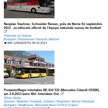
Neoplan Starliner, Schneider Reisen, près de Berne fin septembre
2013 . ex-véhicule officiel de l'équipe nationale suisse de football

Autocars en Suisse
Bustypen / Reisebusse / Neoplan Starliner
684 1200x629 Px, 09.10.2013

Postauto/Regie Interlaken BE 610 532 (Mercedes CitaroII O530K)
am 2.8.2013 beim Bhf. Interlaken Ost.

Silvio Jenny
Schweiz / Betriebe / Postauto
,
Schweiz / Regionen / Berner Oberland
,
Bustypen / Stadtbusse / Mercedes-Benz O 530 K (Citaro)