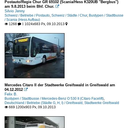
Postauto/Regie Chur GR 69102 (Scania/Hess K320UB ''Bergbus'')
am 9.8.2013 beim Bhf. Chur.

Silvio Jenny
Schweiz / Betriebe / Postauto
,
Schweiz / Städte / Chur
,
Bustypen / Stadtbusse
/ Scania (Hess Aufbau)
1268
1024x683 Px, 09.10.2013

 1

Mercedes Citaro II der Stadtwerke Greifswald in Greifswald am
04.12.2012

Felix B.
Bustypen / Stadtbusse / Mercedes-Benz O 530 II (Citaro Facelift)
,
Deutschland / Betriebe (Städte G, H, I) / Greifswald, Stadtwerke Greifswald
669 1200x903 Px, 09.10.2013
