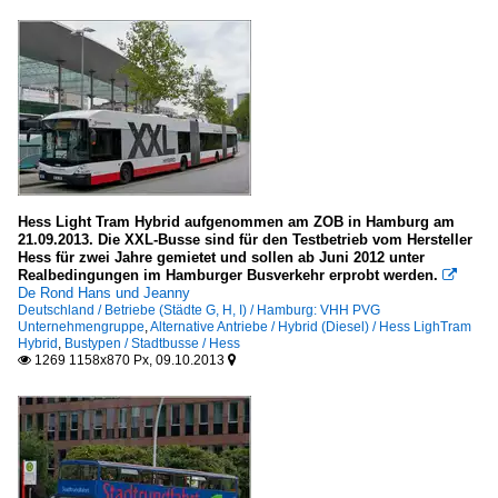
Hess Light Tram Hybrid aufgenommen am ZOB in Hamburg am
21.09.2013. Die XXL-Busse sind für den Testbetrieb vom Hersteller
Hess für zwei Jahre gemietet und sollen ab Juni 2012 unter
Realbedingungen im Hamburger Busverkehr erprobt werden.

De Rond Hans und Jeanny
Deutschland / Betriebe (Städte G, H, I) / Hamburg: VHH PVG
Unternehmengruppe
,
Alternative Antriebe / Hybrid (Diesel) / Hess LighTram
Hybrid
,
Bustypen / Stadtbusse / Hess
1269 1158x870 Px, 09.10.2013

