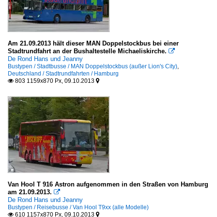
Am 21.09.2013 hält dieser MAN Doppelstockbus bei einer
Stadtrundfahrt an der Bushaltestelle Michaeliskirche.

De Rond Hans und Jeanny
Bustypen / Stadtbusse / MAN Doppelstockbus (außer Lion's City)
,
Deutschland / Stadtrundfahrten / Hamburg
803 1159x870 Px, 09.10.2013


Van Hool T 916 Astron aufgenommen in den Straßen von Hamburg
am 21.09.2013.

De Rond Hans und Jeanny
Bustypen / Reisebusse / Van Hool T9xx (alle Modelle)
610 1157x870 Px, 09.10.2013

