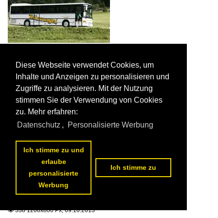
Setra S 315 H "Dürrnagel", Reschenpass in Südtirol/Italien
13.09.2013

Diese Webseite verwendet Cookies, um
Martin Hertzberg
Inhalte und Anzeigen zu personalisieren und
Bustypen / Reisebusse / Setra S 300er Serie
726 1200x800 Px, 09.10.2013

Zugriffe zu analysieren. Mit der Nutzung
stimmen Sie der Verwendung von Cookies
zu. Mehr erfahren:
Datenschutz
,
Personalisierte Werbung
Ich stimme zu und
erlaube
Ich stimme zu
personalisierte
Irisbus Domino "Favotto", Sirmione am Gardasee/Italien
Werbung
03.09.2013

Martin Hertzberg
Bustypen / Reisebusse / Iveco Domino
538 1200x800 Px, 09.10.2013
