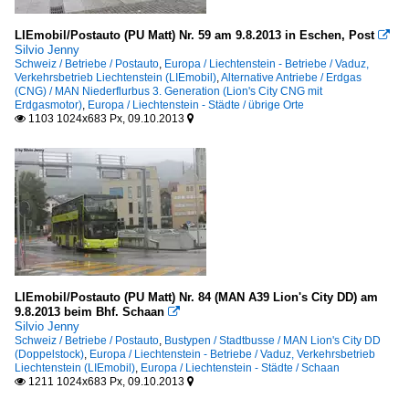
LIEmobil/Postauto (PU Matt) Nr. 59 am 9.8.2013 in Eschen, Post

Silvio Jenny
Schweiz / Betriebe / Postauto
,
Europa / Liechtenstein - Betriebe / Vaduz,
Verkehrsbetrieb Liechtenstein (LIEmobil)
,
Alternative Antriebe / Erdgas
(CNG) / MAN Niederflurbus 3. Generation (Lion's City CNG mit
Erdgasmotor)
,
Europa / Liechtenstein - Städte / übrige Orte
1103 1024x683 Px, 09.10.2013


LIEmobil/Postauto (PU Matt) Nr. 84 (MAN A39 Lion's City DD) am
9.8.2013 beim Bhf. Schaan

Silvio Jenny
Schweiz / Betriebe / Postauto
,
Bustypen / Stadtbusse / MAN Lion's City DD
(Doppelstock)
,
Europa / Liechtenstein - Betriebe / Vaduz, Verkehrsbetrieb
Liechtenstein (LIEmobil)
,
Europa / Liechtenstein - Städte / Schaan
1211 1024x683 Px, 09.10.2013

