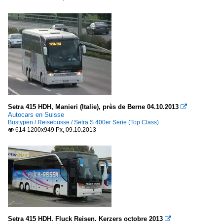
Setra 415 HDH, Manieri (Italie), près de Berne 04.10.2013

Autocars en Suisse
Bustypen / Reisebusse / Setra S 400er Serie (Top Class)
614 1200x949 Px, 09.10.2013

Setra 415 HDH, Fluck Reisen, Kerzers octobre 2013
