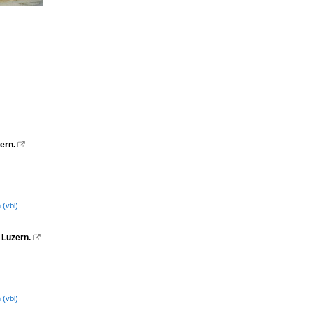
ern.

 (vbl)
 Luzern.

 (vbl)