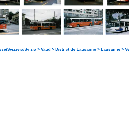
se/Svizzera/Svizra > Vaud > District de Lausanne > Lausanne > V