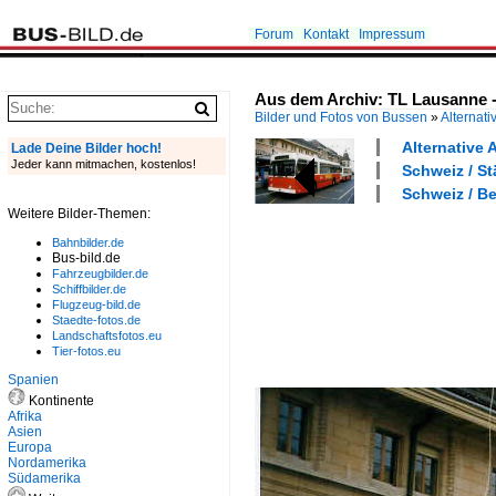
Forum
Kontakt
Impressum
Aus dem Archiv: TL Lausanne -
Bilder und Fotos von Bussen
»
Alternati
Alternative 
Lade Deine Bilder hoch!
Jeder kann mitmachen, kostenlos!
Schweiz / S
Schweiz / B
Weitere Bilder-Themen:
Bahnbilder.de
Bus-bild.de
Fahrzeugbilder.de
Schiffbilder.de
Flugzeug-bild.de
Staedte-fotos.de
Landschaftsfotos.eu
Tier-fotos.eu
Spanien
Kontinente
Afrika
Asien
Europa
Nordamerika
Südamerika