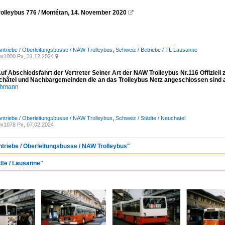
olleybus 776 / Montétan, 14. November 2020

 Antriebe / Oberleitungsbusse / NAW Trolleybus
,
Schweiz / Betriebe / TL Lausanne
x1000 Px, 31.12.2024

uf Abschiedsfahrt der Vertreter Seiner Art der NAW Trolleybus Nr.116 Offiziell
châtel und Nachbargemeinden die an das Trolleybus Netz angeschlossen sind 
chmann
 Antriebe / Oberleitungsbusse / NAW Trolleybus
,
Schweiz / Städte / Neuchatel
x1078 Px, 07.02.2024
ntriebe / Oberleitungsbusse / NAW Trolleybus"
dte / Lausanne"