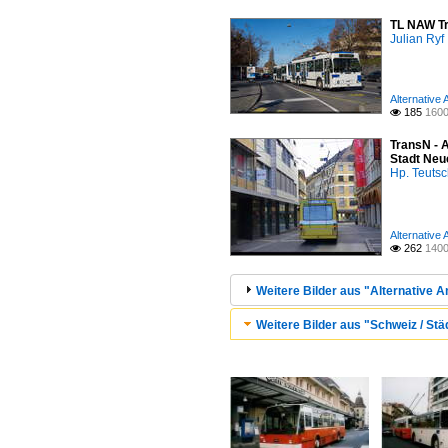
TL NAW Tr
Julian Ryf
Alternative
185
1600

TransN - A
Stadt Neu
Hp. Teuts
Alternative
262
1400

Weitere Bilder aus "Alternative A
Weitere Bilder aus "Schweiz / Stä