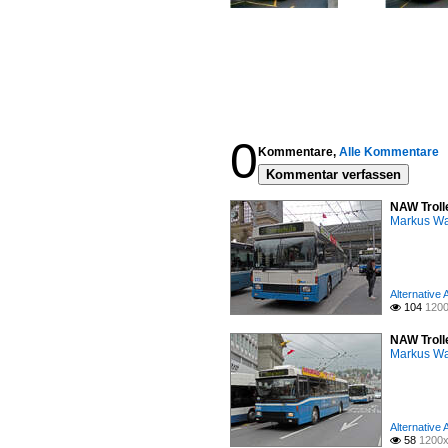
0
Kommentare,
Alle Kommentare
Kommentar verfassen
NAW Troll
Markus W
Alternative
104
1200

NAW Trolle
Markus W
Alternative
58
1200x
