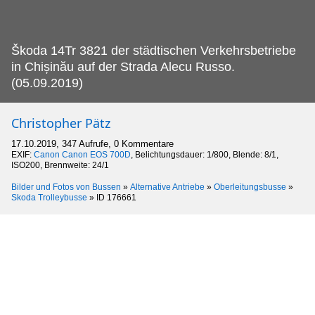
Škoda 14Tr 3821 der städtischen Verkehrsbetriebe
in Chișinău auf der Strada Alecu Russo.
(05.09.2019)
Christopher Pätz
17.10.2019, 347 Aufrufe, 0 Kommentare
EXIF:
Canon Canon EOS 700D
, Belichtungsdauer: 1/800, Blende: 8/1,
ISO200, Brennweite: 24/1
Bilder und Fotos von Bussen
»
Alternative Antriebe
»
Oberleitungsbusse
»
Skoda Trolleybusse
»
ID 176661