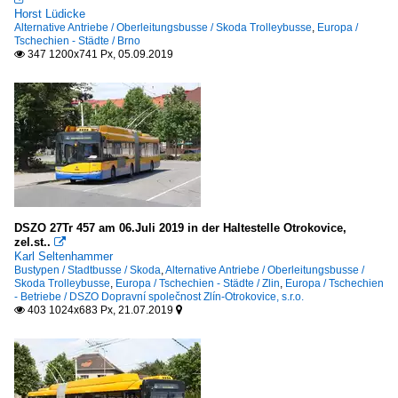
Horst Lüdicke
Alternative Antriebe / Oberleitungsbusse / Skoda Trolleybusse
,
Europa /
Tschechien - Städte / Brno
347 1200x741 Px, 05.09.2019

DSZO 27Tr 457 am 06.Juli 2019 in der Haltestelle Otrokovice,
zel.st..

Karl Seltenhammer
Bustypen / Stadtbusse / Skoda
,
Alternative Antriebe / Oberleitungsbusse /
Skoda Trolleybusse
,
Europa / Tschechien - Städte / Zlin
,
Europa / Tschechien
- Betriebe / DSZO Dopravní společnost Zlín-Otrokovice, s.r.o.
403 1024x683 Px, 21.07.2019

