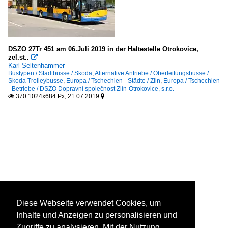
DSZO 27Tr 451 am 06.Juli 2019 in der Haltestelle Otrokovice,
zel.st..

Karl Seltenhammer
Bustypen / Stadtbusse / Skoda
,
Alternative Antriebe / Oberleitungsbusse /
Skoda Trolleybusse
,
Europa / Tschechien - Städte / Zlin
,
Europa / Tschechien
- Betriebe / DSZO Dopravní společnost Zlín-Otrokovice, s.r.o.
370 1024x684 Px, 21.07.2019


Diese Webseite verwendet Cookies, um
Inhalte und Anzeigen zu personalisieren und
Zugriffe zu analysieren. Mit der Nutzung