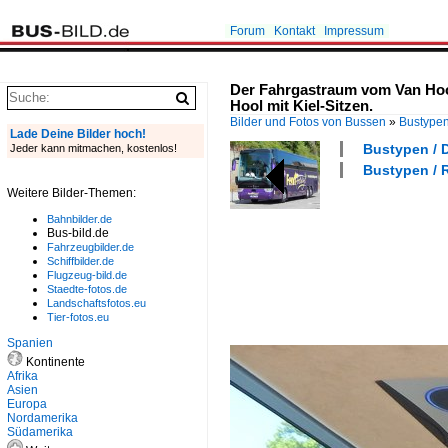
Forum
Kontakt
Impressum
Der Fahrgastraum vom Van Hool
Hool mit Kiel-Sitzen.
Bilder und Fotos von Bussen
»
Bustype
Lade Deine Bilder hoch!
Bustypen / D
Jeder kann mitmachen, kostenlos!
Bustypen / R
Weitere Bilder-Themen:
Bahnbilder.de
Bus-bild.de
Fahrzeugbilder.de
Schiffbilder.de
Flugzeug-bild.de
Staedte-fotos.de
Landschaftsfotos.eu
Tier-fotos.eu
Spanien
Kontinente
Afrika
Asien
Europa
Nordamerika
Südamerika