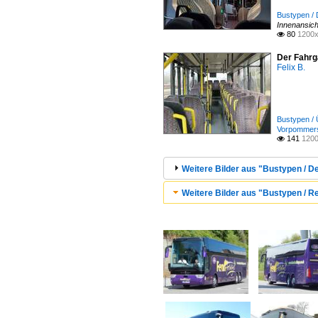
Bustypen / D
Innenansic
80
1200x

Der Fahrg
Felix B.
Bustypen / 
Vorpommers
141
1200

Weitere Bilder aus "Bustypen / De
Weitere Bilder aus "Bustypen / Re