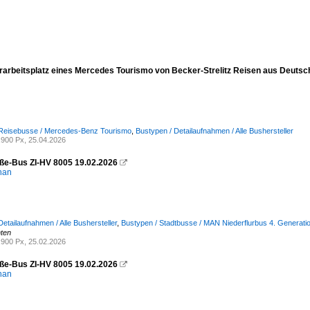
rarbeitsplatz eines Mercedes Tourismo von Becker-Strelitz Reisen aus Deuts
 Reisebusse / Mercedes-Benz Tourismo
,
Bustypen / Detailaufnahmen / Alle Bushersteller
900 Px, 25.04.2026
ße-Bus ZI-HV 8005 19.02.2026

han
etailaufnahmen / Alle Bushersteller
,
Bustypen / Stadtbusse / MAN Niederflurbus 4. Generatio
hten
900 Px, 25.02.2026
ße-Bus ZI-HV 8005 19.02.2026

han