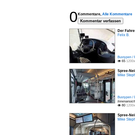
0
Kommentare,
Alle Kommentare
Kommentar verfassen
Der Fahre
Felix B.
Bustypen /
65
1200x

Spree-Nei
Mike Step
Bustypen / D
Innenansic
80
1200x

Spree-Nei
Mike Step