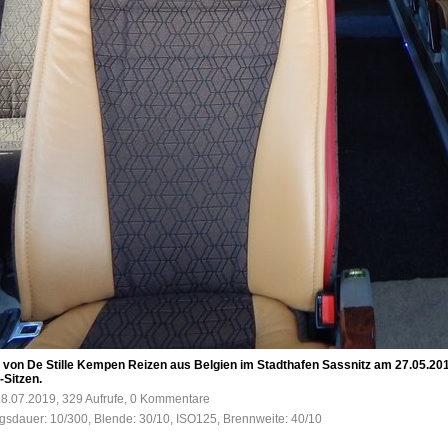
von De Stille Kempen Reizen aus Belgien im Stadthafen Sassnitz am 27.05.20
-Sitzen.
8.07.2019, 329 Aufrufe, 0 Kommentare
ngsdauer: 10/300, Blende: 30/10, ISO125, Brennweite: 40/10