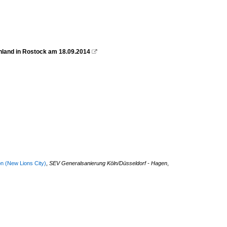
chland in Rostock am 18.09.2014

n (New Lions City)
,
SEV Generalsanierung Köln/Düsseldorf - Hagen
,