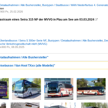
etailaufnahmen / Alle Bushersteller
,
Bustypen / Stadtbusse / MAN Niederflurbus 4. Generatio
hten
900 Px, 25.02.2026
astraum eines Setra 315 NF der MVVG in Plau am See am 03.03.2024

Überlandbusse / Setra S 300er-Serie NF
,
Bustypen / Detailaufnahmen / Alle Bushersteller
,
Deu
che Verkehrsgesellschaft mbH (MVVG)
x900 Px, 08.09.2025
tailaufnahmen / Alle Bushersteller"
isebusse / Van Hool TXxx (alle Modelle)"