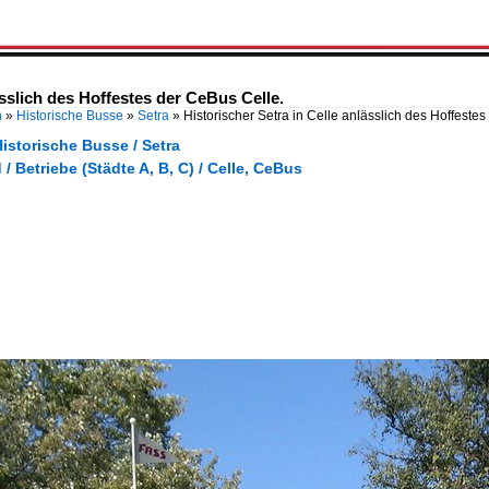
ässlich des Hoffestes der CeBus Celle.
n
»
Historische Busse
»
Setra
»
Historischer Setra in Celle anlässlich des Hoffestes
istorische Busse / Setra
/ Betriebe (Städte A, B, C) / Celle, CeBus