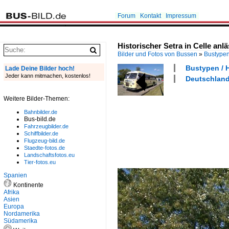
Forum
Kontakt
Impressum
Historischer Setra in Celle anl
Bilder und Fotos von Bussen
»
Bustype
Bustypen / H
Lade Deine Bilder hoch!
Jeder kann mitmachen, kostenlos!
Deutschland 
Weitere Bilder-Themen:
Bahnbilder.de
Bus-bild.de
Fahrzeugbilder.de
Schiffbilder.de
Flugzeug-bild.de
Staedte-fotos.de
Landschaftsfotos.eu
Tier-fotos.eu
Spanien
Kontinente
Afrika
Asien
Europa
Nordamerika
Südamerika