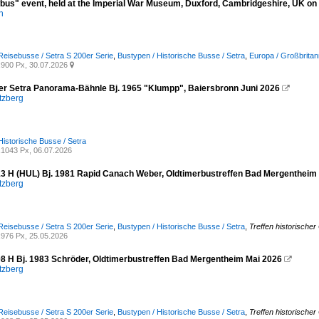
bus" event, held at the Imperial War Museum, Duxford, Cambridgeshire, UK o
n
Reisebusse / Setra S 200er Serie
,
Bustypen / Historische Busse / Setra
,
Europa / Großbritan
900 Px, 30.07.2026

r Setra Panorama-Bähnle Bj. 1965 "Klumpp", Baiersbronn Juni 2026

tzberg
Historische Busse / Setra
1043 Px, 06.07.2026
13 H (HUL) Bj. 1981 Rapid Canach Weber, Oldtimerbustreffen Bad Mergentheim
tzberg
Reisebusse / Setra S 200er Serie
,
Bustypen / Historische Busse / Setra
,
Treffen historische
976 Px, 25.05.2026
08 H Bj. 1983 Schröder, Oldtimerbustreffen Bad Mergentheim Mai 2026

tzberg
Reisebusse / Setra S 200er Serie
,
Bustypen / Historische Busse / Setra
,
Treffen historische