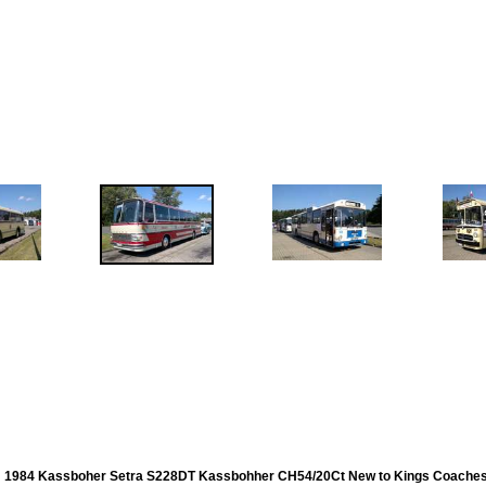
1984 Kassboher Setra S228DT Kassbohher CH54/20Ct New to Kings Coaches, M