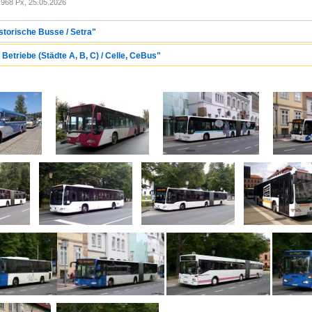
968 Px, 25.05.2026
storische Busse / Setra"
Betriebe (Städte A, B, C) / Celle, CeBus"