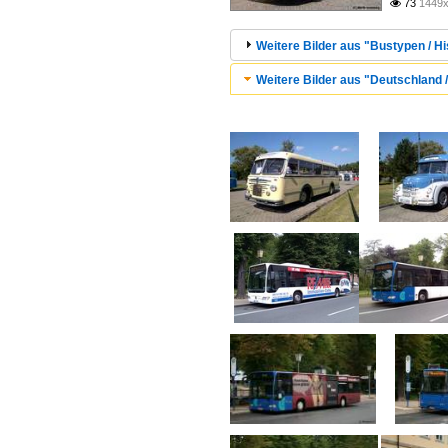
73
1449x

Weitere Bilder aus "Bustypen / Hi
Weitere Bilder aus "Deutschland / 