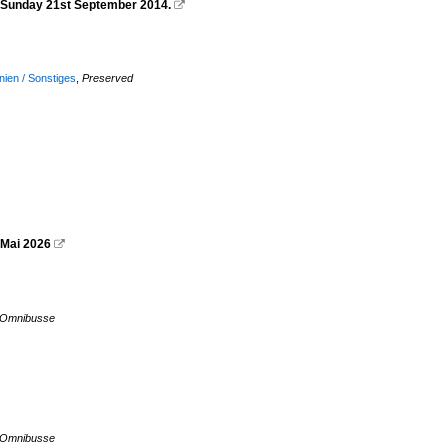
n Sunday 21st September 2014.

nien / Sonstiges
,
Preserved
 Mai 2026

r Omnibusse
r Omnibusse