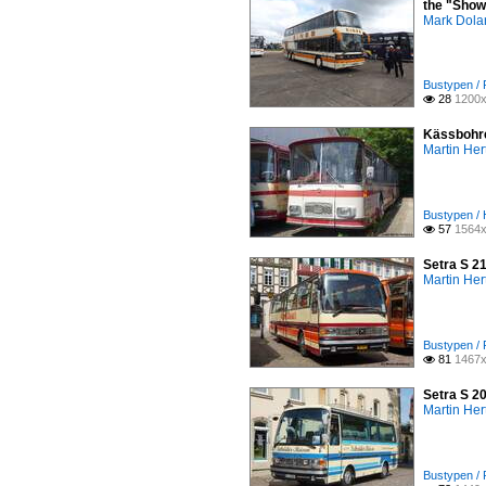
the "Show
Mark Dola
Bustypen / 
28
1200x

Kässbohre
Martin Her
Bustypen / 
57
1564x

Setra S 2
Martin Her
Bustypen / 
81
1467x

Setra S 2
Martin Her
Bustypen / 