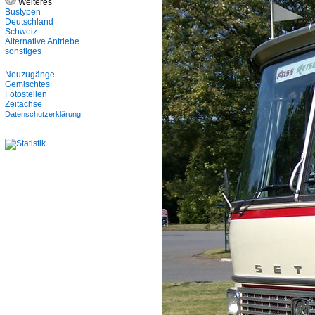
Weiteres
Bustypen
Deutschland
Schweiz
Alternative Antriebe
sonstiges
Neuzugänge
Gemischtes
Fotostellen
Zeitachse
Datenschutzerklärung