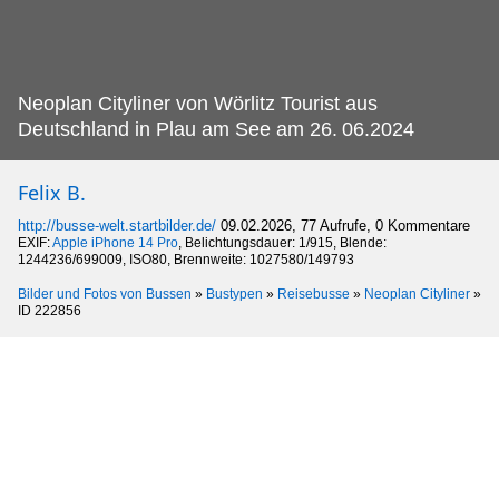
Neoplan Cityliner von Wörlitz Tourist aus
Deutschland in Plau am See am 26.
06.2024
Felix B.
http://busse-welt.startbilder.de/
09.02.2026, 77 Aufrufe, 0 Kommentare
EXIF:
Apple iPhone 14 Pro
, Belichtungsdauer: 1/915, Blende:
1244236/699009, ISO80, Brennweite: 1027580/149793
Bilder und Fotos von Bussen
»
Bustypen
»
Reisebusse
»
Neoplan Cityliner
»
ID 222856