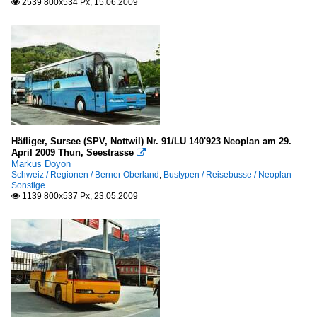
2539 800x534 Px, 15.06.2009

Häfliger, Sursee (SPV, Nottwil) Nr. 91/LU 140'923 Neoplan am 29.
April 2009 Thun, Seestrasse

Markus Doyon
Schweiz / Regionen / Berner Oberland
,
Bustypen / Reisebusse / Neoplan
Sonstige
1139 800x537 Px, 23.05.2009
