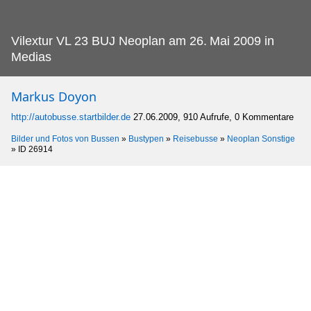
Vilextur VL 23 BUJ Neoplan am 26.
Mai 2009 in
Medias
Markus Doyon
http://autobusse.startbilder.de
27.06.2009, 910 Aufrufe, 0 Kommentare
Bilder und Fotos von Bussen
»
Bustypen
»
Reisebusse
»
Neoplan Sonstige
»
ID 26914