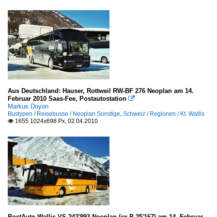
Aus Deutschland: Hauser, Rottweil RW-BF 276 Neoplan am 14.
Februar 2010 Saas-Fee, Postautostation

Markus Doyon
Bustypen / Reisebusse / Neoplan Sonstige
,
Schweiz / Regionen / Kt. Wallis
1655 1024x698 Px, 02.04.2010

PostAuto Wallis VS 243'893 Neoplan (ex P 25'167) am 14. Februar