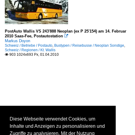
PostAuto Wallis VS 243'888 Neoplan (ex P 25'154) am 14. Februar
2010 Saas-Fee, Postautostation

Markus Doyon
Schweiz / Betriebe / Postauto
,
Bustypen / Reisebusse / Neoplan Sonstige
,
Schweiz / Regionen / Kt. Wallis
903 1024x693 Px, 01.04.2010

Diese Webseite verwendet Cookies, um
Inhalte und Anzeigen zu personalisieren und
Zugriffe zu analysieren. Mit der Nutzung