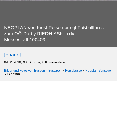
NEOPLAN von Kiesl-Reisen bringt Fußballfan´s
zum OÖ-Derby RIED÷LASK in die
Messestadt;100403
JohannJ
04.04.2010, 936 Aufrufe, 0 Kommentare
Bilder und Fotos von Bussen
»
Bustypen
»
Reisebusse
»
Neoplan Sonstige
»
ID 44906