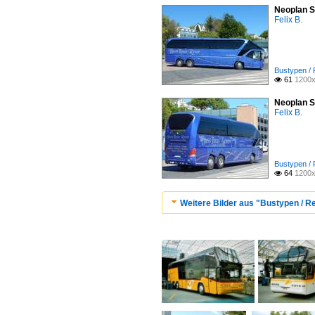
Neoplan S
Felix B.
Bustypen / 
61
1200x

Neoplan S
Felix B.
Bustypen / 
64
1200x

Weitere Bilder aus "Bustypen / Re