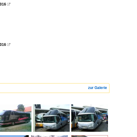
2016

2016

zur Galerie