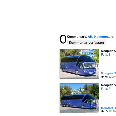
0
Kommentare,
Alle Kommentare
Kommentar verfassen
Neoplan S
Felix B.
Bustypen / 
76
1200x

Neoplan S
Felix B.
Bustypen / 
65
1200x
