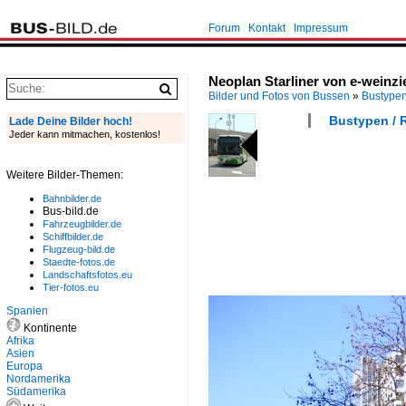
Forum
Kontakt
Impressum
Neoplan Starliner von e-weinz
Bilder und Fotos von Bussen
»
Bustype
Bustypen / R
Lade Deine Bilder hoch!
Jeder kann mitmachen, kostenlos!
Weitere Bilder-Themen:
Bahnbilder.de
Bus-bild.de
Fahrzeugbilder.de
Schiffbilder.de
Flugzeug-bild.de
Staedte-fotos.de
Landschaftsfotos.eu
Tier-fotos.eu
Spanien
Kontinente
Afrika
Asien
Europa
Nordamerika
Südamerika