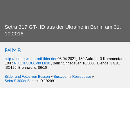
Setra 317 GT-HD aus der Ukraine in Berlin am 31.
10.2018
Felix B.
http://busse-welt.startbilder.de/
06.04.2021, 189 Aufrufe, 0 Kommentare
EXIF:
NIKON COOLPIX L830
, Belichtungsdauer: 10/5000, Blende: 37/10,
ISO125, Brennweite: 86/10
Bilder und Fotos von Bussen
»
Bustypen
»
Reisebusse
»
Setra S 300er Serie
»
ID 192091