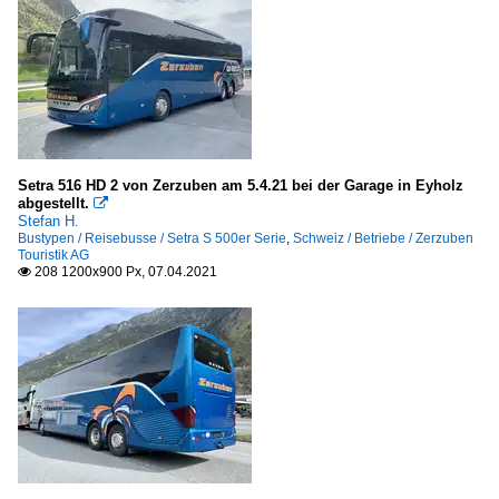
Setra 516 HD 2 von Zerzuben am 5.4.21 bei der Garage in Eyholz
abgestellt.

Stefan H.
Bustypen / Reisebusse / Setra S 500er Serie
,
Schweiz / Betriebe / Zerzuben
Touristik AG
208 1200x900 Px, 07.04.2021
