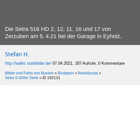
Die Setra 516 HD 2, 12, 11, 16 und 17 von
Zerzuben am 5.
4.21 bei der Garage in Eyholz.
Stefan H.
http://wallis.startbilder.de/
07.04.2021, 187 Aufrufe, 0 Kommentare
Bilder und Fotos von Bussen
»
Bustypen
»
Reisebusse
»
Setra S 500er Serie
»
ID 192131