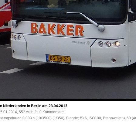
 Niederlanden in Berlin am 23.04.2013
5.01.2014, 552 Aufrufe, 0 Kommentare
chtungsdauer: 0.003 s (10/3500) (1/350), Blende: f/3.6, ISO100, Brennweite: 4.60 (