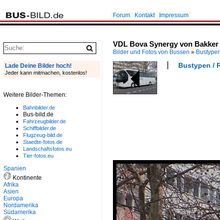
Forum
Kontakt
Impressum
VDL Bova Synergy von Bakker a
Bilder und Fotos von Bussen
»
Bustype
Bustypen / 
Lade Deine Bilder hoch!
Jeder kann mitmachen, kostenlos!
Weitere Bilder-Themen:
Bahnbilder.de
Bus-bild.de
Fahrzeugbilder.de
Schiffbilder.de
Flugzeug-bild.de
Staedte-fotos.de
Landschaftsfotos.eu
Tier-fotos.eu
Spanien
Kontinente
Afrika
Asien
Europa
Nordamerika
Südamerika