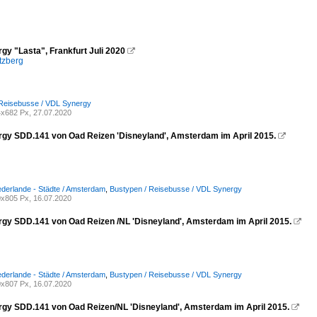
gy "Lasta", Frankfurt Juli 2020

tzberg
 Reisebusse / VDL Synergy
x682 Px, 27.07.2020
gy SDD.141 von Oad Reizen 'Disneyland', Amsterdam im April 2015.

ederlande - Städte / Amsterdam
,
Bustypen / Reisebusse / VDL Synergy
x805 Px, 16.07.2020
gy SDD.141 von Oad Reizen /NL 'Disneyland', Amsterdam im April 2015.

ederlande - Städte / Amsterdam
,
Bustypen / Reisebusse / VDL Synergy
x807 Px, 16.07.2020
gy SDD.141 von Oad Reizen/NL 'Disneyland', Amsterdam im April 2015.
