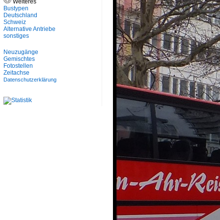
Weiteres
Bustypen
Deutschland
Schweiz
Alternative Antriebe
sonstiges
Neuzugänge
Gemischtes
Fotostellen
Zeitachse
Datenschutzerklärung