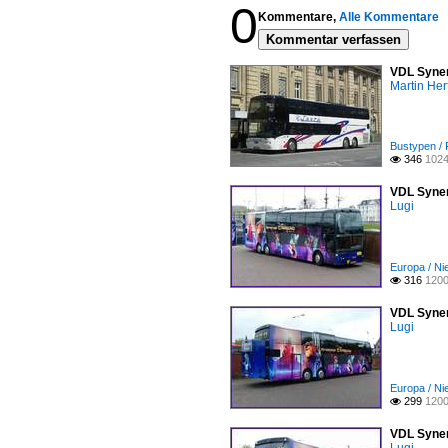
0
Kommentare,
Alle Kommentare
Kommentar verfassen
VDL Syner
Martin Her
Bustypen /
346
1024

VDL Syner
Lugi
Europa / Ni
316
1200

VDL Syner
Lugi
Europa / Ni
299
1200

VDL Syner