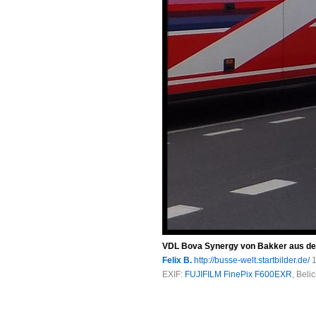
VDL Bova Synergy von Bakker aus den
Felix B.
http://busse-welt.startbilder.de/
1
EXIF:
FUJIFILM FinePix F600EXR
, Beli