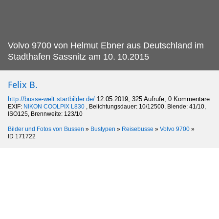
Volvo 9700 von Helmut Ebner aus Deutschland im
Stadthafen Sassnitz am 10.
10.2015
Felix B.
http://busse-welt.startbilder.de/
12.05.2019, 325 Aufrufe, 0 Kommentare
EXIF:
NIKON COOLPIX L830
, Belichtungsdauer: 10/12500, Blende: 41/10,
ISO125, Brennweite: 123/10
Bilder und Fotos von Bussen
»
Bustypen
»
Reisebusse
»
Volvo 9700
»
ID 171722