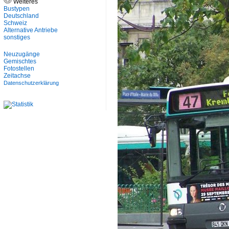
Weiteres
Bustypen
Deutschland
Schweiz
Alternative Antriebe
sonstiges
Neuzugänge
Gemischtes
Fotostellen
Zeitachse
Datenschutzerklärung