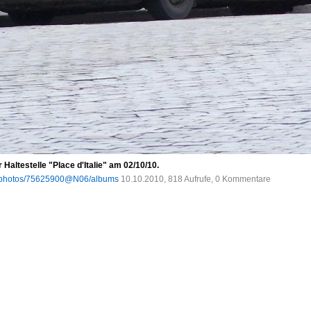
 Haltestelle "Place d'Italie" am 02/10/10.
om/photos/75625900@N06/albums
10.10.2010, 818 Aufrufe, 0 Kommentare