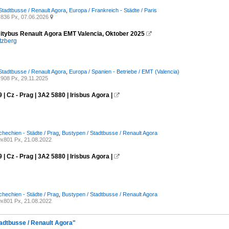
Stadtbusse / Renault Agora
,
Europa / Frankreich - Städte / Paris
836 Px, 07.06.2026

itybus Renault Agora EMT Valencia, Oktober 2025

tzberg
Stadtbusse / Renault Agora
,
Europa / Spanien - Betriebe / EMT (Valencia)
908 Px, 29.11.2025
 | Cz - Prag | 3A2 5880 | Irisbus Agora |

chechien - Städte / Prag
,
Bustypen / Stadtbusse / Renault Agora
x801 Px, 21.08.2022
 | Cz - Prag | 3A2 5880 | Irisbus Agora |

chechien - Städte / Prag
,
Bustypen / Stadtbusse / Renault Agora
x801 Px, 21.08.2022
tadtbusse / Renault Agora"