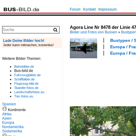
Forum
Kontakt
Impressum
Agora Line Nr 8478 der Linie 47,
Bilder und Fotos von Bussen
»
Bustype
Bustypen / 
Lade Deine Bilder hoch!
Jeder kann mitmachen, kostenlos!
Europa / Fra
Europa / Fra
Weitere Bilder-Themen:
Bahnbilder.de
Bus-bild.de
Fahrzeugbilder.de
Schiffbilder.de
Flugzeug-bild.de
Staedte-fotos.de
Landschaftsfotos.eu
Tier-fotos.eu
Spanien
Kontinente
Afrika
Asien
Europa
Nordamerika
Südamerika