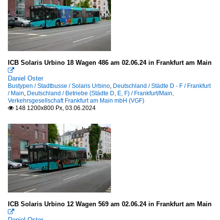
ICB Solaris Urbino 18 Wagen 486 am 02.06.24 in Frankfurt am Main

Daniel Oster
Bustypen / Stadtbusse / Solaris Urbino
,
Deutschland / Städte D - F / Frankfurt
/ Main
,
Deutschland / Betriebe (Städte D, E, F) / Frankfurt/Main,
Verkehrsgesellschaft Frankfurt am Main mbH (VGF)
148 1200x800 Px, 03.06.2024

ICB Solaris Urbino 12 Wagen 569 am 02.06.24 in Frankfurt am Main

Daniel Oster