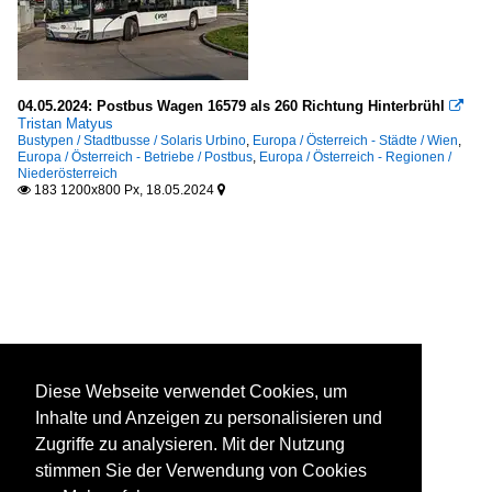
04.05.2024: Postbus Wagen 16579 als 260 Richtung Hinterbrühl

Tristan Matyus
Bustypen / Stadtbusse / Solaris Urbino
,
Europa / Österreich - Städte / Wien
,
Europa / Österreich - Betriebe / Postbus
,
Europa / Österreich - Regionen /
Niederösterreich
183 1200x800 Px, 18.05.2024


Diese Webseite verwendet Cookies, um
Inhalte und Anzeigen zu personalisieren und
Zugriffe zu analysieren. Mit der Nutzung
stimmen Sie der Verwendung von Cookies