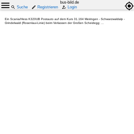
bus-bild.de
Suche
Registrieren
Login
Ein Scania/Hess K320UB Postauto auf dem Kurs 31.164 Meiringen - Schwarzwaldalp -
Grindelwald (Rosenlaui-Linie) beim Verlassen der Großen Scheidegg; ...