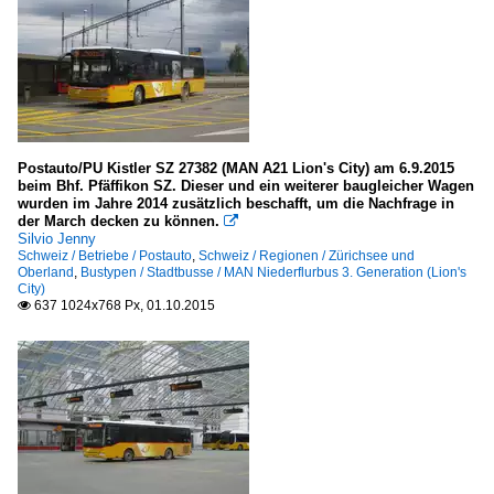
Postauto/PU Kistler SZ 27382 (MAN A21 Lion's City) am 6.9.2015
beim Bhf. Pfäffikon SZ. Dieser und ein weiterer baugleicher Wagen
wurden im Jahre 2014 zusätzlich beschafft, um die Nachfrage in
der March decken zu können.

Silvio Jenny
Schweiz / Betriebe / Postauto
,
Schweiz / Regionen / Zürichsee und
Oberland
,
Bustypen / Stadtbusse / MAN Niederflurbus 3. Generation (Lion's
City)
637 1024x768 Px, 01.10.2015
