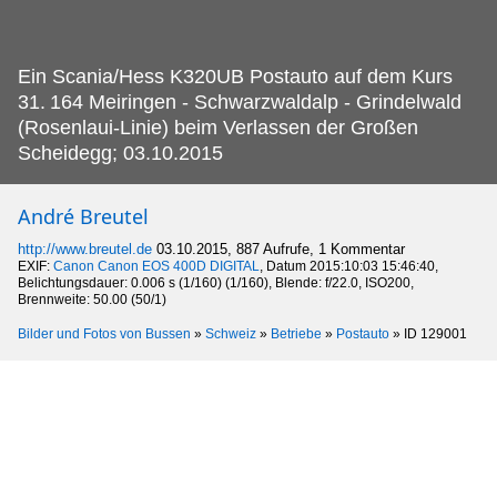
Ein Scania/Hess K320UB Postauto auf dem Kurs
31.
164 Meiringen - Schwarzwaldalp - Grindelwald
(Rosenlaui-Linie) beim Verlassen der Großen
Scheidegg; 03.10.2015
André Breutel
http://www.breutel.de
03.10.2015, 887 Aufrufe, 1 Kommentar
EXIF:
Canon Canon EOS 400D DIGITAL
, Datum 2015:10:03 15:46:40,
Belichtungsdauer: 0.006 s (1/160) (1/160), Blende: f/22.0, ISO200,
Brennweite: 50.00 (50/1)
Bilder und Fotos von Bussen
»
Schweiz
»
Betriebe
»
Postauto
»
ID 129001