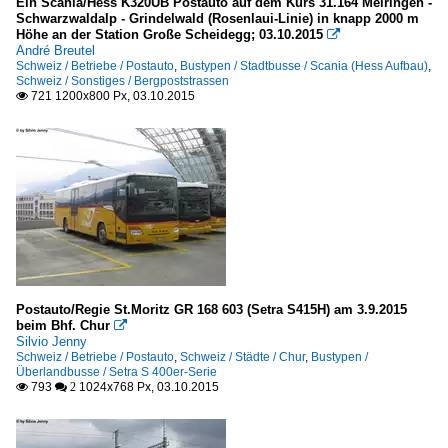
Ein Scania/Hess K320UB Postauto auf dem Kurs 31.164 Meiringen -
Schwarzwaldalp - Grindelwald (Rosenlaui-Linie) in knapp 2000 m
Höhe an der Station Große Scheidegg; 03.10.2015

André Breutel
Schweiz / Betriebe / Postauto
,
Bustypen / Stadtbusse / Scania (Hess Aufbau)
,
Schweiz / Sonstiges / Bergpoststrassen
721 1200x800 Px, 03.10.2015

Postauto/Regie St.Moritz GR 168 603 (Setra S415H) am 3.9.2015
beim Bhf. Chur

Silvio Jenny
Schweiz / Betriebe / Postauto
,
Schweiz / Städte / Chur
,
Bustypen /
Überlandbusse / Setra S 400er-Serie
793
1024x768 Px, 03.10.2015

 2