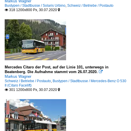
Markus Wagner
Bustypen / Stadtbusse / Solaris Urbino
,
Schweiz / Betriebe / Postauto
318 1200x800 Px, 30.07.2020


Mercedes Citaro der Post, auf der Linie 101, unterwegs in
Beatenberg. Die Aufnahme stammt vom 26.07.2020.

Markus Wagner
Schweiz / Betriebe / Postauto
,
Bustypen / Stadtbusse / Mercedes-Benz O 530
II (Citaro Facelift)
301 1200x800 Px, 30.07.2020

