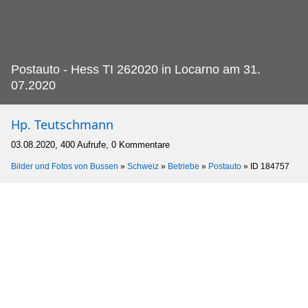
Postauto - Hess TI 262020 in Locarno am 31.
07.2020
Hp. Teutschmann
03.08.2020, 400 Aufrufe, 0 Kommentare
Bilder und Fotos von Bussen
»
Schweiz
»
Betriebe
»
Postauto
»
ID 184757