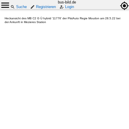
bus-bild.de
Suche
Registrieren
Login
Heckansicht des MB C2 G Ü hybrid '11776' der PlstAuto Regie Moudon am 28.5.22 bei
der Ankunft in Mezieres Station