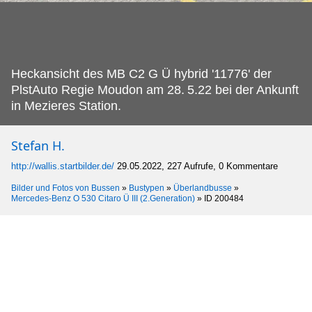
Heckansicht des MB C2 G Ü hybrid '11776' der
PlstAuto Regie Moudon am 28.
5.22 bei der Ankunft
in Mezieres Station.
Stefan H.
http://wallis.startbilder.de/
29.05.2022, 227 Aufrufe, 0 Kommentare
Bilder und Fotos von Bussen
»
Bustypen
»
Überlandbusse
»
Mercedes-Benz O 530 Citaro Ü III (2.Generation)
»
ID 200484