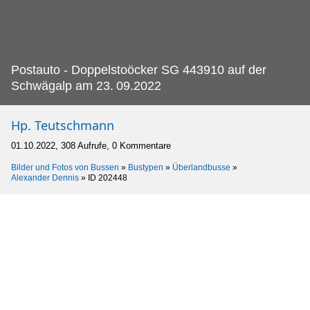
Postauto - Doppelstoöcker SG 443910 auf der
Schwägalp am 23.
09.2022
Hp. Teutschmann
01.10.2022, 308 Aufrufe, 0 Kommentare
Bilder und Fotos von Bussen
»
Bustypen
»
Überlandbusse
»
Alexander Dennis
»
ID 202448