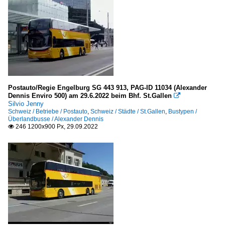
Postauto/Regie Engelburg SG 443 913, PAG-ID 11034 (Alexander
Dennis Enviro 500) am 29.6.2022 beim Bhf. St.Gallen

Silvio Jenny
Schweiz / Betriebe / Postauto
,
Schweiz / Städte / St.Gallen
,
Bustypen /
Überlandbusse / Alexander Dennis
246 1200x900 Px, 29.09.2022
