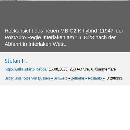
Heckansicht des neuen MB C2 K hybrid '11947' der
PostAuto Regie Interlaken am 16.
8.23 nach der
Abfahrt in Interlaken West.
Stefan H.
http://wallis.startbilder.de/
16.08.2023, 268 Aufrufe, 0 Kommentare
Bilder und Fotos von Bussen
»
Schweiz
»
Betriebe
»
Postauto
»
ID 208333