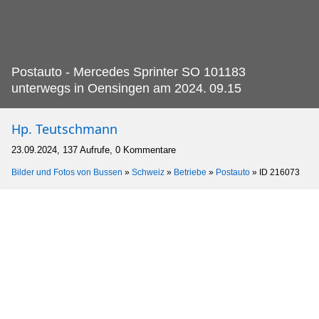
Postauto - Mercedes Sprinter SO 101183
unterwegs in Oensingen am 2024.
09.15
Hp. Teutschmann
23.09.2024, 137 Aufrufe, 0 Kommentare
Bilder und Fotos von Bussen
»
Schweiz
»
Betriebe
»
Postauto
»
ID 216073