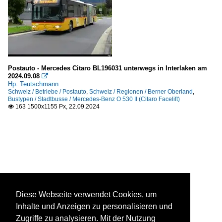
Postauto - Mercedes Citaro BL196031 unterwegs in Interlaken am
2024.09.08

Hp. Teutschmann
Schweiz / Betriebe / Postauto
,
Schweiz / Regionen / Berner Oberland
,
Bustypen / Stadtbusse / Mercedes-Benz O 530 II (Citaro Facelift)
163 1500x1155 Px, 22.09.2024

Diese Webseite verwendet Cookies, um
Inhalte und Anzeigen zu personalisieren und
Zugriffe zu analysieren. Mit der Nutzung