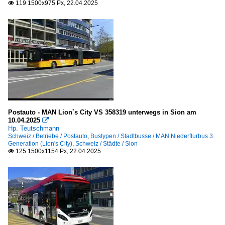
119 1500x975 Px, 22.04.2025

Postauto - MAN Lion`s City VS 358319 unterwegs in Sion am
10.04.2025

Hp. Teutschmann
Schweiz / Betriebe / Postauto
,
Bustypen / Stadtbusse / MAN Niederflurbus 3.
Generation (Lion's City)
,
Schweiz / Städte / Sion
125 1500x1154 Px, 22.04.2025
