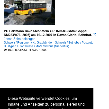
PU Hartmann Davos-Monstein GR 160'686 (MAN/Göppel
NM223/A76, 2003) am 16.12.2007 in Davos-Glaris, Bahnhof.

Jonas Schaufelberger
Schweiz / Regionen / Kt. Graubünden
,
Schweiz / Betriebe / Postauto
,
Bustypen / Stadtbusse / MAN Midibus (Niederflur)
1630 800x533 Px, 03.07.2009

Diese Webseite verwendet Cookies, um
Inhalte und Anzeigen zu personalisieren und