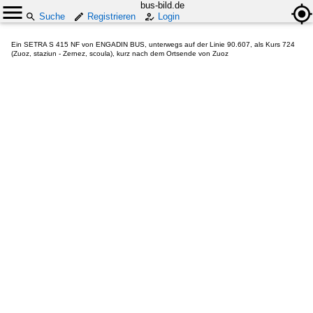
bus-bild.de
Suche
Registrieren
Login
Ein SETRA S 415 NF von ENGADIN BUS, unterwegs auf der Linie 90.607, als Kurs 724
(Zuoz, staziun - Zernez, scoula), kurz nach dem Ortsende von Zuoz