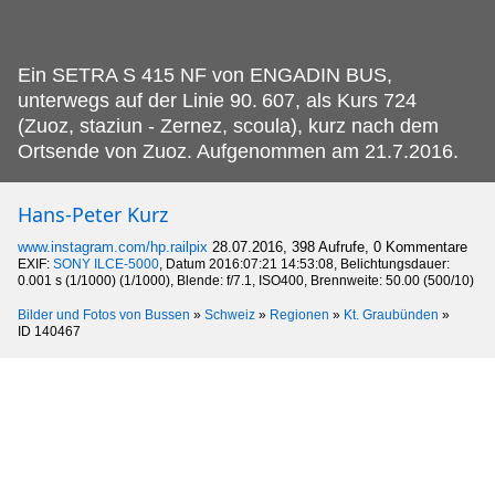
Ein SETRA S 415 NF von ENGADIN BUS,
unterwegs auf der Linie 90.
607, als Kurs 724
(Zuoz, staziun - Zernez, scoula), kurz nach dem
Ortsende von Zuoz. Aufgenommen am 21.7.2016.
Hans-Peter Kurz
www.instagram.com/hp.railpix
28.07.2016, 398 Aufrufe, 0 Kommentare
EXIF:
SONY ILCE-5000
, Datum 2016:07:21 14:53:08, Belichtungsdauer:
0.001 s (1/1000) (1/1000), Blende: f/7.1, ISO400, Brennweite: 50.00 (500/10)
Bilder und Fotos von Bussen
»
Schweiz
»
Regionen
»
Kt. Graubünden
»
ID 140467