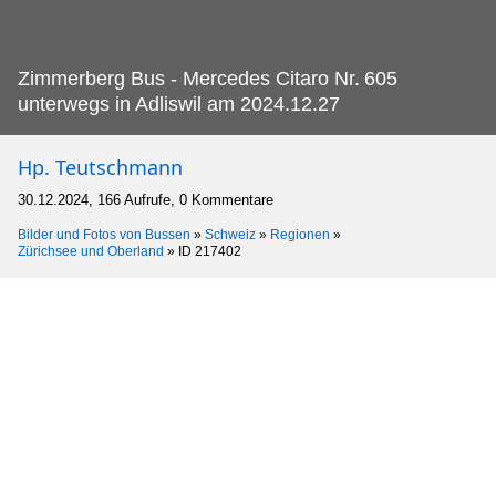
Zimmerberg Bus - Mercedes Citaro Nr.
605
unterwegs in Adliswil am 2024.12.27
Hp. Teutschmann
30.12.2024, 166 Aufrufe, 0 Kommentare
Bilder und Fotos von Bussen
»
Schweiz
»
Regionen
»
Zürichsee und Oberland
»
ID 217402