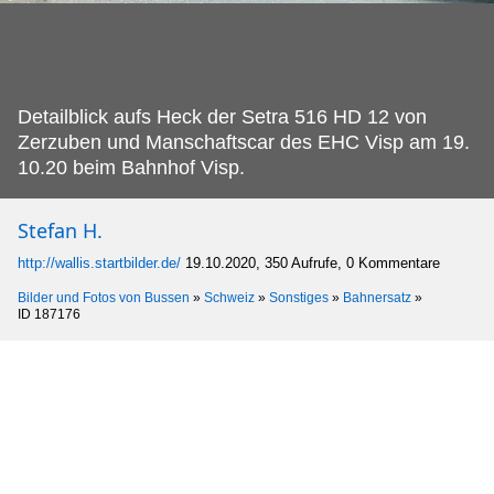
Detailblick aufs Heck der Setra 516 HD 12 von
Zerzuben und Manschaftscar des EHC Visp am 19.
10.20 beim Bahnhof Visp.
Stefan H.
http://wallis.startbilder.de/
19.10.2020, 350 Aufrufe, 0 Kommentare
Bilder und Fotos von Bussen
»
Schweiz
»
Sonstiges
»
Bahnersatz
»
ID 187176